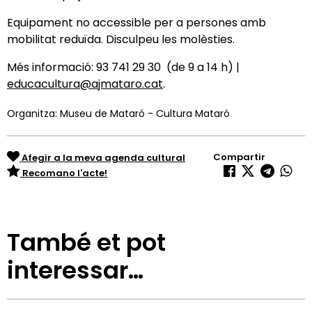
Equipament no accessible per a persones amb
mobilitat reduïda. Disculpeu les molèsties.
Més informació: 93 741 29 30 (de 9 a 14 h) |
educacultura@ajmataro.cat
.
Organitza: Museu de Mataró - Cultura Mataró
Compartir
Afegir a la meva agenda cultural
Recomano l'acte!
També et pot
interessar…