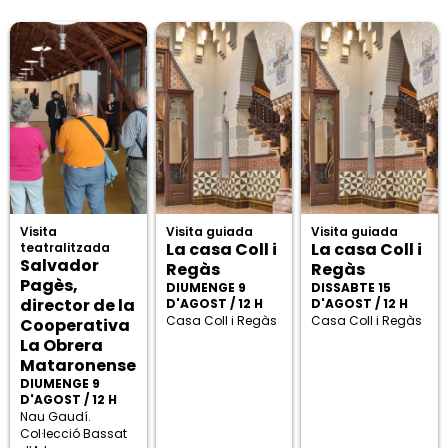
Visita
Visita guiada
Visita guiada
La casa Coll i
La casa Coll i
teatralitzada
Salvador
Regàs
Regàs
Pagès,
DIUMENGE 9
DISSABTE 15
director de la
D'AGOST / 12 H
D'AGOST / 12 H
Casa Coll i Regàs
Casa Coll i Regàs
Cooperativa
La Obrera
Mataronense
DIUMENGE 9
D'AGOST / 12 H
Nau Gaudí.
Col·lecció Bassat