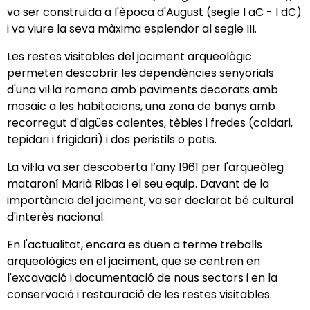
va ser construïda a l'època d'August (segle I aC - I dC)
i va viure la seva màxima esplendor al segle III.
Les restes visitables del jaciment arqueològic
permeten descobrir les dependències senyorials
d'una vil·la romana amb paviments decorats amb
mosaic a les habitacions, una zona de banys amb
recorregut d'aigües calentes, tèbies i fredes (caldari,
tepidari i frigidari) i dos peristils o patis.
La vil·la va ser descoberta l’any 1961 per l'arqueòleg
mataroní Marià Ribas i el seu equip. Davant de la
importància del jaciment, va ser declarat bé cultural
d'interès nacional.
En l'actualitat, encara es duen a terme treballs
arqueològics en el jaciment, que se centren en
l'excavació i documentació de nous sectors i en la
conservació i restauració de les restes visitables.