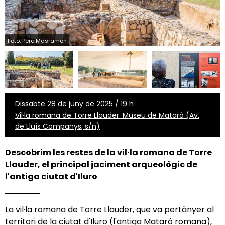
Foto: Pere Masramon
Dissabte 28 de juny de 2025 / 19 h
Vil·la romana de Torre Llauder. Museu de Mataró (Av.
de Lluís Companys, s/n)
Descobrim les restes de la vil·la romana de Torre
Llauder, el principal jaciment arqueològic de
l'antiga ciutat d'Iluro
La vil·la romana de Torre Llauder, que va pertànyer al
territori de la ciutat d'Iluro (l'antiga Mataró romana),