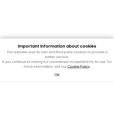
Important information about cookies
Cultura Mataró
This website uses its own and third party cookies to provide a
Ajuntament de Mataró
better service.
C. de Sant Josep, 9 (Mataró, 08302)
If you continue browsing it is considered acceptable for its use. For
Horari d'obertura: dilluns, dimecres i divendres de 10 a 13 h.
more information, visit our
Cookie Policy
.
També podeu contactar-nos a
cultura@ajmataro.cat
o bé
OK
al telèfon al 93 758 23 61
Bústia ciutadana
Crèdits i nota legal