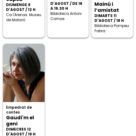
Mainú i
D'AGOST / DE 18
DIUMENGE 9
A 19.30 H
l’amistat
D'AGOST / 12 H
Biblioteca Antoni
Ca l'Arenas. Museu
DIMARTS 11
Comas
de Mataró
D'AGOST / 18 H
Biblioteca Pompeu
Fabra
Empedrat de
contes
Gaudi'm el
geni
DIMECRES 12
D'AGOST / 19 H