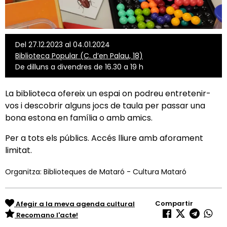
Del 27.12.2023 al 04.01.2024
Biblioteca Popular (C. d’en Palau, 18)
De dilluns a divendres de 16.30 a 19 h
La biblioteca ofereix un espai on podreu entretenir-
vos i descobrir alguns jocs de taula per passar una
bona estona en família o amb amics.
Per a tots els públics. Accés lliure amb aforament
limitat.
Organitza: Biblioteques de Mataró - Cultura Mataró
Compartir
Afegir a la meva agenda cultural
Recomano l'acte!