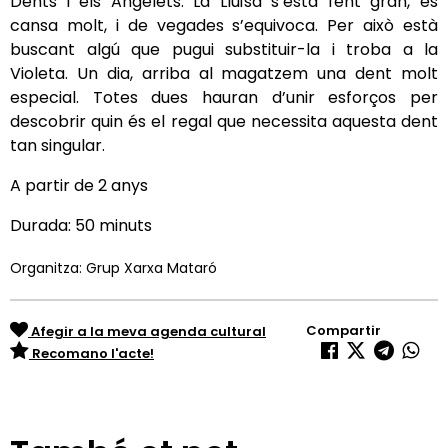
Dents i els Angelets. La Lluïsa s’està fent gran, es
cansa molt, i de vegades s’equivoca. Per això està
buscant algú que pugui substituir-la i troba a la
Violeta. Un dia, arriba al magatzem una dent molt
especial. Totes dues hauran d’unir esforços per
descobrir quin és el regal que necessita aquesta dent
tan singular.
A partir de 2 anys
Durada: 50 minuts
Organitza: Grup Xarxa Mataró
Compartir
Afegir a la meva agenda cultural
Recomano l'acte!