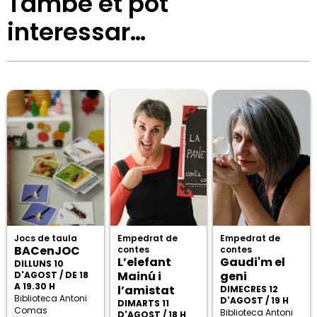
També et pot
interessar…
Jocs de taula
Empedrat de
Empedrat de
BACenJOC
contes
contes
L’elefant
Gaudi'm el
DILLUNS 10
Mainú i
geni
D'AGOST / DE 18
A 19.30 H
l’amistat
DIMECRES 12
Biblioteca Antoni
D'AGOST / 19 H
DIMARTS 11
Comas
Biblioteca Antoni
D'AGOST / 18 H