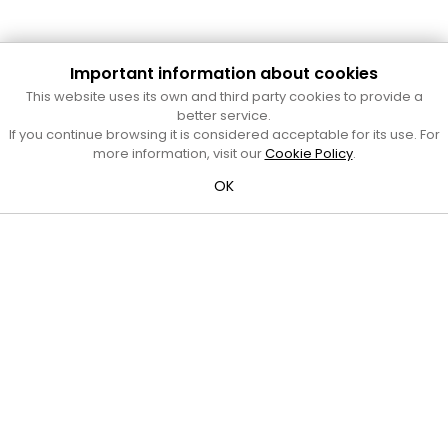
Important information about cookies
Cultura Mataró
This website uses its own and third party cookies to provide a
Ajuntament de Mataró
better service.
C. de Sant Josep, 9 (Mataró, 08302)
If you continue browsing it is considered acceptable for its use. For
Horari d'obertura: dilluns, dimecres i divendres de 10 a 13 h.
more information, visit our
Cookie Policy
.
També podeu contactar-nos a
cultura@ajmataro.cat
o bé
OK
al telèfon al 93 758 23 61
Bústia ciutadana
Crèdits i nota legal
Amb el suport