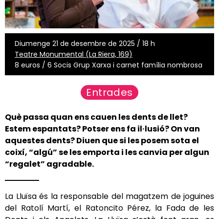
Diumenge 21 de desembre de 2025 / 18 h
Teatre Monumental (La Riera, 169)
8 euros / 6 Socis Grup Xarxa i carnet família nombrosa
Entrades
Què passa quan ens cauen les dents de llet?
Estem espantats? Potser ens fa il·lusió? On van
aquestes dents? Diuen que si les posem sota el
coixí, “algú” se les emporta i les canvia per algun
“regalet” agradable.
La Lluïsa és la responsable del magatzem de joguines
del Ratolí Martí, el Ratoncito Pérez, la Fada de les