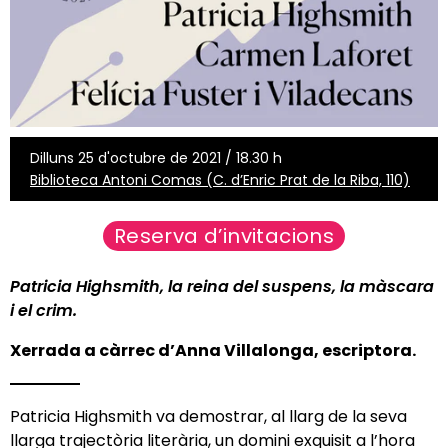
Dilluns 25 d'octubre de 2021 / 18.30 h
Biblioteca Antoni Comas (C. d’Enric Prat de la Riba, 110)
Reserva d’invitacions
Patricia Highsmith, la reina del suspens, la màscara
i el crim.
Xerrada a càrrec d’
Anna Villalonga
, escriptora.
Patricia Highsmith va demostrar, al llarg de la seva
llarga trajectòria literària, un domini exquisit a l’hora