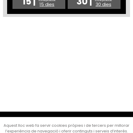
15 |
30 |
15 dies
30 dies
Cultura Mataró
Aquest lloc web fa servir cookies pròpies i de tercers per millorar
Ajuntament de Mataró
l’experiència de navegació i oferir continguts i serveis d’interès.