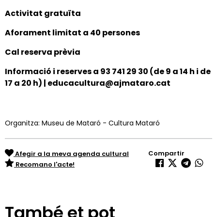
Activitat gratuïta
Aforament limitat a 4
0
persones
Cal reserva prèvia
Informació i reserves a 93 741 29 30
(de 9 a 14 h i de
17 a 20 h)
| educacultura@ajmataro.cat
Organitza: Museu de Mataró - Cultura Mataró
Compartir
Afegir a la meva agenda cultural
Recomano l'acte!
També et pot