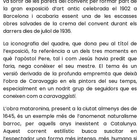
va sortir de les parets del convent per formar part de
la gran exposició d’art antic celebrada el 1902 a
Barcelona i acabaria essent una de les escasses
obres salvades de la crema del convent durant els
darrers dies de juliol de 1936.
La iconografia del quadre, que dona peu al títol de
l’exposició, fa referència a un dels tres moments en
què l’apòstol Pere, tal i com Jesús havia predit que
faria, nega conèixer el seu mestre. El tema és un
versió derivada de la profunda empremta que deixà
l’obra de Caravaggio en els pintors del seu temps,
especialment en un nodrit grup de seguidors que es
coneixen com a
caravaggisti
.
L’obra mataronina, present a la ciutat almenys des de
1645, és un exemple més de l’anomenat naturalisme
barroc, per aquells anys inexistent a Catalunya.
Aquest corrent estilístic busca suscitar en
l’espectador una forma més intensa, més humana si