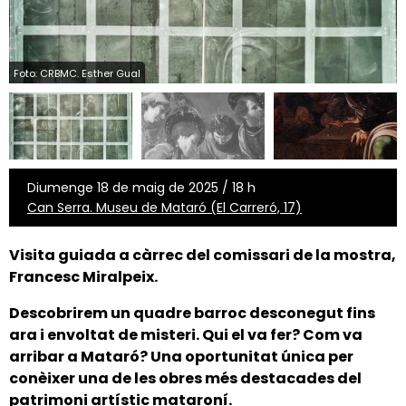
Foto: CRBMC. Esther Gual
Diumenge 18 de maig de 2025 / 18 h
Can Serra. Museu de Mataró (El Carreró, 17)
Visita guiada a càrrec del comissari de la mostra,
Francesc Miralpeix.
Descobrirem un quadre barroc desconegut fins
ara i envoltat de misteri. Qui el va fer? Com va
arribar a Mataró?
Una oportunitat única per
conèixer una de les obres més destacades del
patrimoni artístic mataroní.