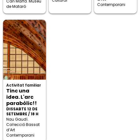
Cultural
Can Marfà. Museu
Contemporani
de Mataró
Activitat familiar
Tinc una
idea. L'arc
parabòlic!!
DISSABTE 12 DE
SETEMBRE / 18 H
Nau Gaudí.
Col·lecció Bassat
d’Art
Contemporani