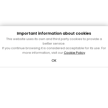
Important information about cookies
Cultura Mataró
This website uses its own and third party cookies to provide a
Ajuntament de Mataró
better service.
C. de Sant Josep, 9 (Mataró, 08302)
If you continue browsing it is considered acceptable for its use. For
Horari d'obertura: dilluns, dimecres i divendres de 10 a 13 h.
more information, visit our
Cookie Policy
.
També podeu contactar-nos a
cultura@ajmataro.cat
o bé
OK
al telèfon al 93 758 23 61
Bústia ciutadana
Crèdits i nota legal
Amb el suport