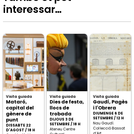
interessar…
Visita guiada
Visita guiada
Visita guiada
Mataró,
Dies de festa,
Gaudí, Pagès
capital del
llocs de
i l'Obrera
gènere de
trobada
DIUMENGE 6 DE
SETEMBRE / 12 H
punt
DIJOUS 3 DE
Nau Gaudí.
SETEMBRE / 18 H
DISSABTE 22
Col·lecció Bassat
Ateneu Centre
D'AGOST / 18 H
d’Art