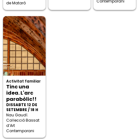
Contemporani
de Mataró
Activitat familiar
Tinc una
idea. L'arc
parabòlic!!
DISSABTE 12 DE
SETEMBRE / 18 H
Nau Gaudí.
Col·lecció Bassat
d’Art
Contemporani