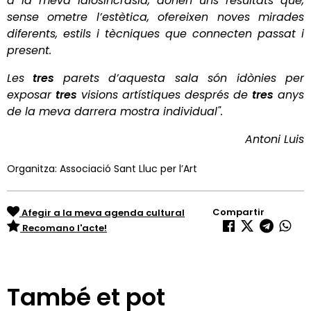
a la meva idiosincràsia, donen uns resultats que,
sense ometre l’estètica, ofereixen noves mirades
diferents, estils i tècniques que connecten passat i
present.
Les
tres
parets d’aquesta sala són idònies per
exposar
tres
visions artístiques després de
tres
anys
de la meva darrera mostra individual".
Antoni Luis
Organitza: Associació Sant Lluc per l’Art
Compartir
Afegir a la meva agenda cultural
Recomano l'acte!
També et pot