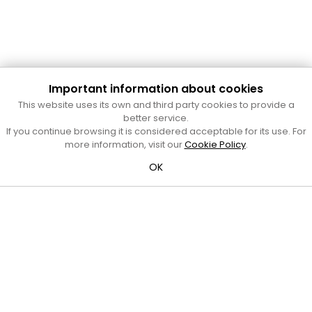
Important information about cookies
Cultura Mataró
This website uses its own and third party cookies to provide a
Ajuntament de Mataró
better service.
C. de Sant Josep, 9 (Mataró, 08302)
If you continue browsing it is considered acceptable for its use. For
Horari d'obertura: dilluns, dimecres i divendres de 10 a 13 h.
more information, visit our
Cookie Policy
.
També podeu contactar-nos a
cultura@ajmataro.cat
o bé
OK
al telèfon al 93 758 23 61
Bústia ciutadana
Crèdits i nota legal
Amb el suport