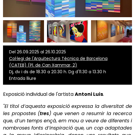
Del 26.09.2025 al 26.10.2025
Col·legi de l'Arquitectura Tècnica de Barcelona
(CATEB) (Pl. de Can Xammar, 2)
Dj, dv i ds de 18.30 a 20.30 h. Dg d'11.30 a 13.30 h
Entrada lliure
Exposició individual de l'artista
Antoni Luis
.
"El títol d’aquesta exposició expressa la diversitat de
les propostes (
tres
) que venen a resumir la recerca
que, d’un temps ençà, em mou a veure de diferents i
nombroses fonts d’inspiració que, un cop adaptades