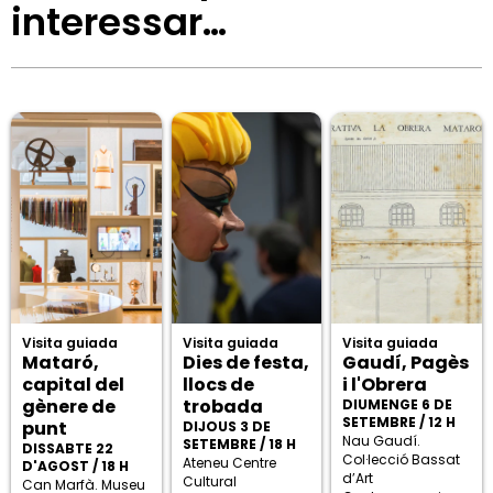
interessar…
Visita guiada
Visita guiada
Visita guiada
Mataró,
Dies de festa,
Gaudí, Pagès
capital del
llocs de
i l'Obrera
gènere de
trobada
DIUMENGE 6 DE
SETEMBRE / 12 H
punt
DIJOUS 3 DE
Nau Gaudí.
SETEMBRE / 18 H
DISSABTE 22
Col·lecció Bassat
Ateneu Centre
D'AGOST / 18 H
d’Art
Cultural
Can Marfà. Museu