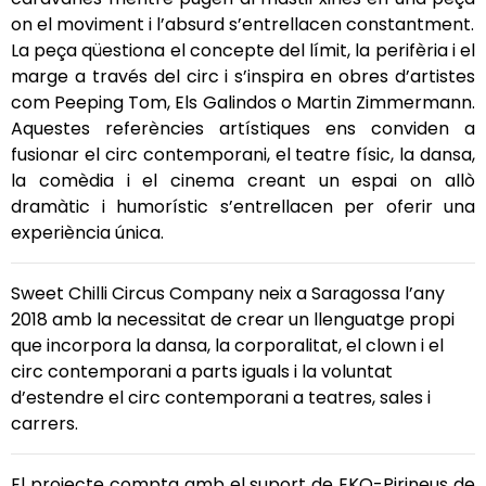
on el moviment i l’absurd s’entrellacen constantment.
La peça qüestiona el concepte del límit, la perifèria i el
marge a través del circ i s’inspira en obres d’artistes
com Peeping Tom, Els Galindos o Martin Zimmermann.
Aquestes referències artístiques ens conviden a
fusionar el circ contemporani, el teatre físic, la dansa,
la comèdia i el cinema creant un espai on allò
dramàtic i humorístic s’entrellacen per oferir una
experiència única.
Sweet Chilli Circus Company neix a Saragossa l’any
2018 amb la necessitat de crear un llenguatge propi
que incorpora la dansa, la corporalitat, el clown i el
circ contemporani a parts iguals i la voluntat
d’estendre el circ contemporani a teatres, sales i
carrers.
El projecte compta amb el suport de EKO-Pirineus de