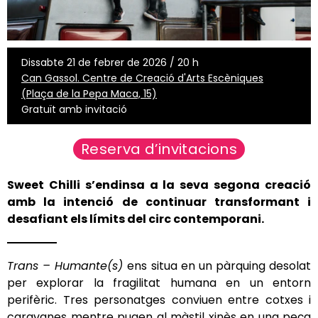
Dissabte 21 de febrer de 2026 / 20 h
Can Gassol. Centre de Creació d'Arts Escèniques
(Plaça de la Pepa Maca, 15)
Gratuït amb invitació
Reserva d’invitacions
Sweet Chilli s’endinsa a la seva segona creació
amb la intenció de continuar transformant i
desafiant els límits del circ contemporani.
Trans – Humante(s)
ens situa en un pàrquing desolat
per explorar la fragilitat humana en un entorn
perifèric. Tres personatges conviuen entre cotxes i
caravanes mentre pugen al màstil xinès en una peça