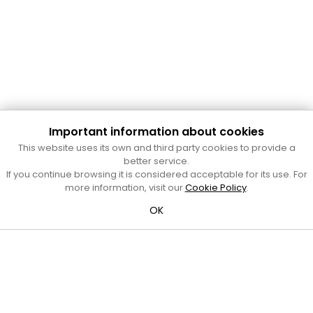
Important information about cookies
Cultura Mataró
This website uses its own and third party cookies to provide a
Ajuntament de Mataró
better service.
C. de Sant Josep, 9 (Mataró, 08302)
If you continue browsing it is considered acceptable for its use. For
Horari d'obertura: dilluns, dimecres i divendres de 10 a 13 h.
more information, visit our
Cookie Policy
.
També podeu contactar-nos a
cultura@ajmataro.cat
o bé
OK
al telèfon al 93 758 23 61
Bústia ciutadana
Crèdits i nota legal