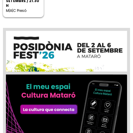
SETEMBRE / 21.30
H
M|A|C Presó