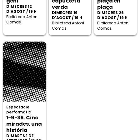
geni
caputxeta
plaça en
verda
plaça
DIMECRES 12
D'AGOST / 19 H
DIMECRES 19
DIMECRES 26
Biblioteca Antoni
D'AGOST / 19 H
D'AGOST / 19 H
Comas
Biblioteca Antoni
Biblioteca Antoni
Comas
Comas
Espectacle
performàtic
1-9-36. Cinc
mirades, una
història
DIMARTS 1 DE