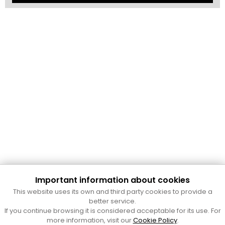
Important information about cookies
Cultura Mataró
This website uses its own and third party cookies to provide a
Ajuntament de Mataró
better service.
C. de Sant Josep, 9 (Mataró, 08302)
If you continue browsing it is considered acceptable for its use. For
Horari d'obertura: dilluns, dimecres i divendres de 10 a 13 h.
more information, visit our
Cookie Policy
.