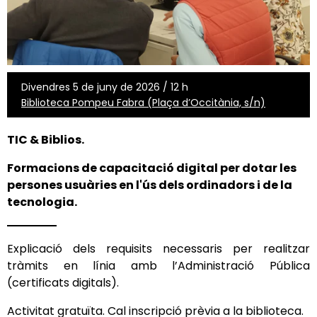
Divendres 5 de juny de 2026 / 12 h
Biblioteca Pompeu Fabra (Plaça d’Occitània, s/n)
TIC & Biblios.
Formacions de capacitació digital per dotar les
persones usuàries en l'ús dels ordinadors i de la
tecnologia.
Explicació dels requisits necessaris per realitzar
tràmits en línia amb l’Administració Pública
(certificats digitals).
Activitat gratuïta.
Cal inscripció prèvia a la biblioteca.