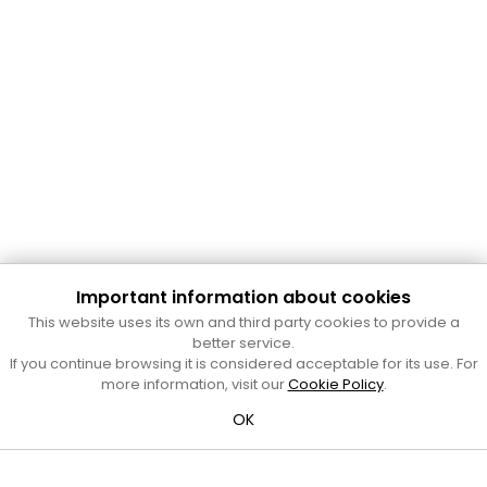
Important information about cookies
Cultura Mataró
This website uses its own and third party cookies to provide a
Ajuntament de Mataró
better service.
C. de Sant Josep, 9 (Mataró, 08302)
If you continue browsing it is considered acceptable for its use. For
Horari d'obertura: dilluns, dimecres i divendres de 10 a 13 h.
more information, visit our
Cookie Policy
.
També podeu contactar-nos a
cultura@ajmataro.cat
o bé
OK
al telèfon al 93 758 23 61
Bústia ciutadana