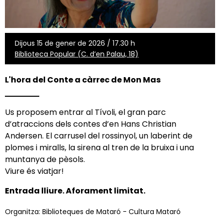
Dijous 15 de gener de 2026 / 17.30 h
Biblioteca Popular (C. d’en Palau, 18)
L'hora del Conte a càrrec de Mon Mas
Us proposem entrar al Tívoli, el gran parc
d’atraccions dels contes d’en Hans Christian
Andersen. El carrusel del rossinyol, un laberint de
plomes i miralls, la sirena al tren de la bruixa i una
muntanya de pèsols.
Viure és viatjar!
Entrada lliure. Aforament limitat.
Organitza: Biblioteques de Mataró - Cultura Mataró