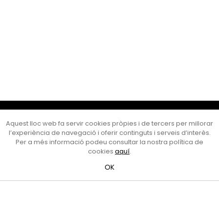
Cultura Mataró
Aquest lloc web fa servir cookies pròpies i de tercers per millorar
Ajuntament de Mataró
l’experiència de navegació i oferir continguts i serveis d’interès.
C. de Sant Josep, 9 (Mataró, 08302)
Per a més informació podeu consultar la nostra política de
Horari d'obertura: dilluns, dimecres i divendres de 10 a 13 h.
cookies
aquí
.
També podeu contactar-nos a
cultura@ajmataro.cat
o bé
OK
al telèfon al 93 758 23 61
Bústia ciutadana