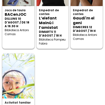
Jocs de taula
Empedrat de
Empedrat de
BACenJOC
contes
contes
L’elefant
Gaudi'm el
DILLUNS 10
Mainú i
geni
D'AGOST / DE 18
A 19.30 H
l’amistat
DIMECRES 12
Biblioteca Antoni
D'AGOST / 19 H
DIMARTS 11
Comas
Biblioteca Antoni
D'AGOST / 18 H
Comas
Biblioteca Pompeu
Fabra
Activitat familiar