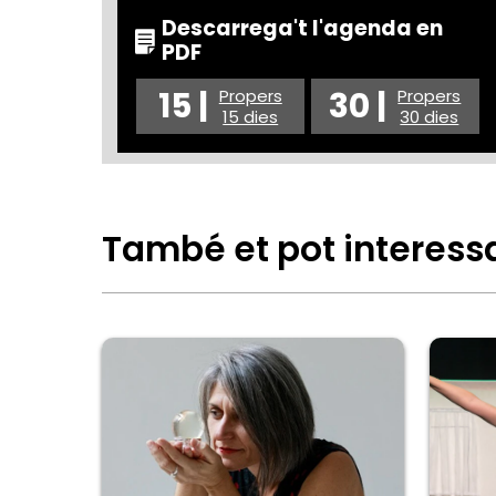
Descarrega't l'agenda en
PDF
15 |
30 |
Propers
Propers
15 dies
30 dies
També et pot interess