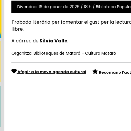
Divendres 16 de gener de 2026 / 18 h / Biblioteca Popular
Trobada literària per fomentar el gust per la lectura
llibre.
A càrrec de
Sílvia Valle
.
Organitza: Biblioteques de Mataró - Cultura Mataró
Afegir a la meva agenda cultural
Recomano l'act