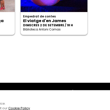
Empedrat de contes
ça
El viatge d'en James
DIMECRES 2 DE SETEMBRE / 18 H
Biblioteca Antoni Comas
Amb el suport
ice.
it our
Cookie Policy
.