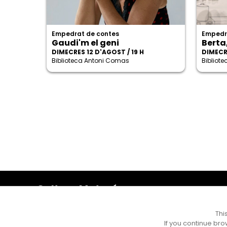
Empedrat de contes
Empedr
Gaudi'm el geni
Berta
DIMECRES 12 D'AGOST / 19 H
DIMECRE
Biblioteca Antoni Comas
Bibliot
Cultura Mataró
Ajuntament de Mataró
C. de Sant Josep, 9 (Mataró, 08302)
Thi
Horari d'obertura: dilluns, dimecres i divendres de 10 a
If you continue bro