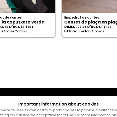
at de contes
Empedrat de contes
, la caputxeta verda
Contes de plaça en pla
S 19 D'AGOST / 19 H
DIMECRES 26 D'AGOST / 19 H
eca Antoni Comas
Biblioteca Antoni Comas
Important information about cookies
s website uses its own and third party cookies to provide a better serv
wsing it is considered acceptable for its use. For more information, vis