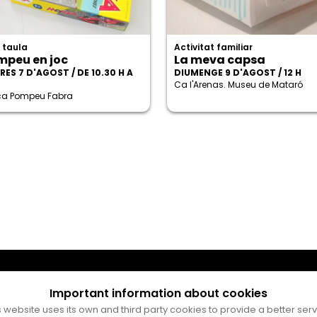
 taula
Activitat familiar
mpeu en joc
La meva capsa
ES 7 D'AGOST / DE 10.30 H A
DIUMENGE 9 D'AGOST / 12 H
Ca l'Arenas. Museu de Mataró
eca Pompeu Fabra
Important information about cookies
s website uses its own and third party cookies to provide a better serv