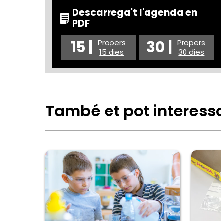
Descarrega't l'agenda en
PDF
15 |
30 |
Propers
Propers
15 dies
30 dies
També et pot interess