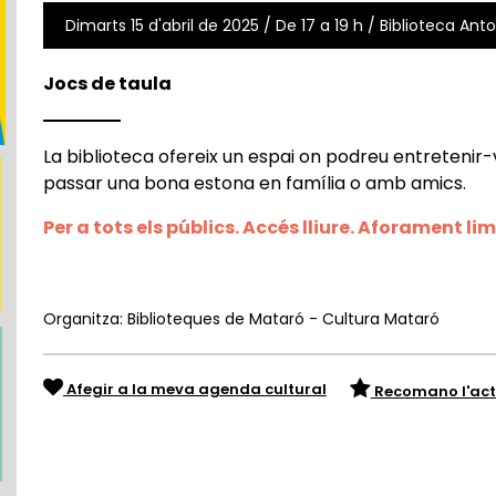
Dimarts 15 d'abril de 2025 / De 17 a 19 h / Biblioteca Anto
Jocs de taula
La biblioteca ofereix un espai on podreu entretenir-v
passar una bona estona en família o amb amics.
Per a tots els públics. Accés lliure. Aforament lim
Organitza: Biblioteques de Mataró - Cultura Mataró
Afegir a la meva agenda cultural
Recomano l'act