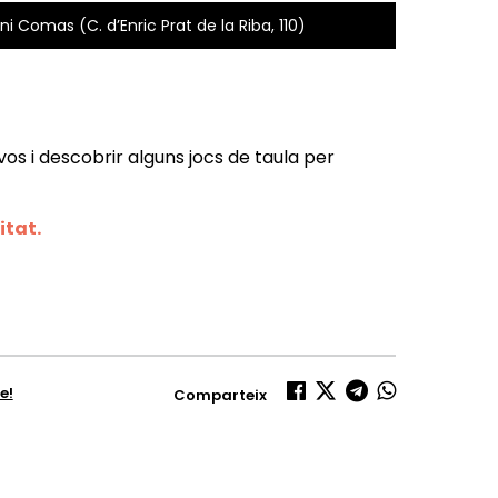
ni Comas (C. d’Enric Prat de la Riba, 110)
os i descobrir alguns jocs de taula per
itat.
e!
Comparteix