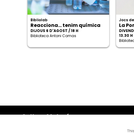
Bibliolab
Jocs de
Reacciona... tenim química
La Po
DIJOUS 6 D'AGOST / 18 H
DIVENDR
13.30 H
Biblioteca Antoni Comas
Bibliot
Cultura Mataró
Ajuntament de Mataró
C. de Sant Josep, 9 (Mataró, 08302)
Thi