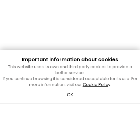
Important information about cookies
Cultura Mataró
This website uses its own and third party cookies to provide a
Ajuntament de Mataró
better service.
C. de Sant Josep, 9 (Mataró, 08302)
If you continue browsing it is considered acceptable for its use. For
Horari d'obertura: dilluns, dimecres i divendres de 10 a 13 h.
more information, visit our
Cookie Policy
.
També podeu contactar-nos a
cultura@ajmataro.cat
o bé
OK
al telèfon al 93 758 23 61
Bústia ciutadana
Crèdits i nota legal