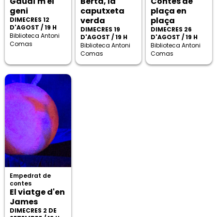
Gaudi'm el
Berta, la
Contes de
geni
caputxeta
plaça en
verda
plaça
DIMECRES 12
D'AGOST / 19 H
DIMECRES 19
DIMECRES 26
Biblioteca Antoni
D'AGOST / 19 H
D'AGOST / 19 H
Comas
Biblioteca Antoni
Biblioteca Antoni
Comas
Comas
Empedrat de
contes
El viatge d'en
James
DIMECRES 2 DE