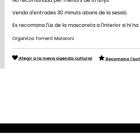
No recomanada per menors de 16 anys.
Venda d'entrades 30 minuts abans de la sessió.
Es recomana l'ús de la mascareta a l'interior si hi ha
Organitza: Foment Mataroní
Afegir a la meva agenda cultural
Recomano l'act