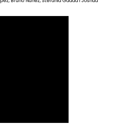
ópez, Bruno Núñez, Stefania Gadda i Joshua