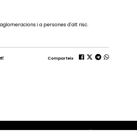
 aglomeracions i a persones d'alt risc.
e!
Comparteix
Amb el suport