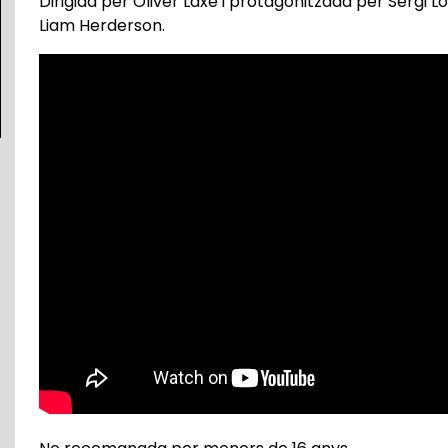
Dirigida per Oliver Laxe
i protagonitzada per Sergi L
Liam Herderson.