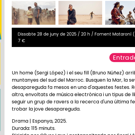
Dissabte 28 de juny de 2025 / 20 h / Foment Mataroní (C
7 €
Entrad
Un home (Sergi López) i el seu fill (Bruno Núñez) arr
muntanyes del sud del Marroc. Busquen la Mar, la se
desapareguda fa mesos en una d'aquestes festes. Re
altra, envoltats de música electrònica i un tipus de 
seguir un grup de ravers a la recerca d'una última f
trobar la jove desapareguda.
Drama | Espanya, 2025.
Durada: 115 minuts.