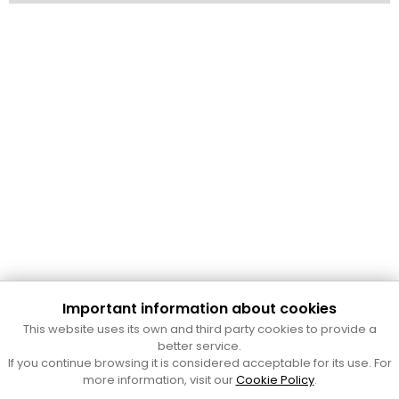
Important information about cookies
Cultura Mataró
This website uses its own and third party cookies to provide a
Ajuntament de Mataró
better service.
C. de Sant Josep, 9 (Mataró, 08302)
If you continue browsing it is considered acceptable for its use. For
Horari d'obertura: dilluns, dimecres i divendres de 10 a 13 h.
more information, visit our
Cookie Policy
.
També podeu contactar-nos a
cultura@ajmataro.cat
o bé