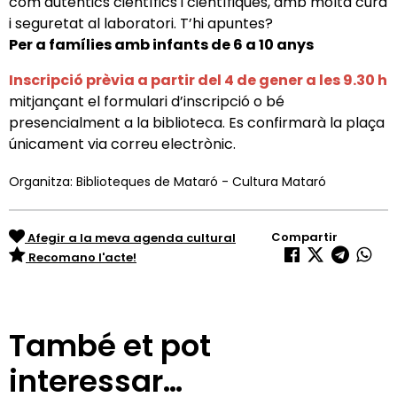
com autèntics científics i científiques, amb molta cura
i seguretat al laboratori. T’hi apuntes?
Per a famílies amb infants de 6 a 10 anys
Inscripció prèvia
a partir del 4 de gener a les 9.30 h
mitjançant el formulari d’inscripció o bé
presencialment a la biblioteca. Es confirmarà la plaça
únicament via correu electrònic.
Organitza: Biblioteques de Mataró - Cultura Mataró
Compartir
Afegir a la meva agenda cultural
Recomano l'acte!
També et pot
interessar…