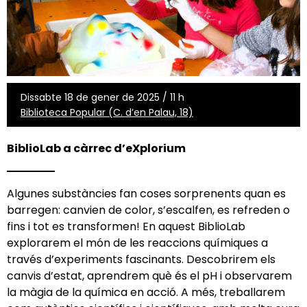
Dissabte 18 de gener de 2025 / 11 h
Biblioteca Popular (C. d’en Palau, 18)
BiblioLab a càrrec d’eXplorium
Algunes substàncies fan coses sorprenents quan es
barregen: canvien de color, s’escalfen, es refreden o
fins i tot es transformen! En aquest BiblioLab
explorarem el món de les reaccions químiques a
través d’experiments fascinants. Descobrirem els
canvis d’estat, aprendrem què és el pH i observarem
la màgia de la química en acció. A més, treballarem