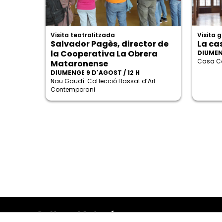
Visita teatralitzada
Visita 
Salvador Pagès, director de
La ca
la Cooperativa La Obrera
DIUMEN
Casa Co
Mataronense
DIUMENGE 9 D'AGOST / 12 H
Nau Gaudí. Col·lecció Bassat d’Art
Contemporani
Cultura Mataró