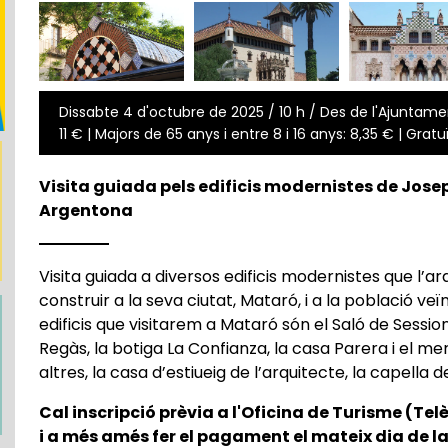
Dissabte 4 d'octubre de 2025 / 10 h / Des de l'Ajuntame
11 € | Majors de 65 anys i entre 8 i 16 anys: 8,35 € | Gratu
Visita guiada pels edificis modernistes de Jose
Argentona
Visita guiada a diversos edificis modernistes que l’a
construir a la seva ciutat, Mataró, i a la població veï
edificis que visitarem a Mataró són el Saló de Session
Regàs, la botiga La Confianza, la casa Parera i el m
altres, la casa d’estiueig de l’arquitecte, la capella
Cal inscripció prèvia a l'Oficina de Turisme (Tel
i a més amés fer el pagament el mateix dia de la