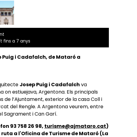
nt
ït fins a 7 anys
p Puig i Cadafalch, de Mataró a
rquitecte
Josep Puig i Cadafalch
va
na on estiuejava, Argentona. Els principals
s de l’Ajuntament, exterior de la casa Coll i
ercat del Rengle. A Argentona veurem, entre
 del Sagrament i Can Garí.
èfon 93 758 26 98,
turisme@ajmataro.cat
)
 ruta a l'Oficina de Turisme de Mataró (La