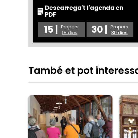
Descarrega't l'agenda en
PDF
15 |
30 |
Propers
Propers
15 dies
30 dies
També et pot interess