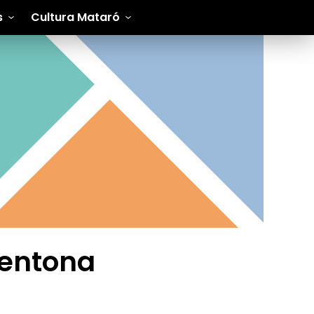
s
Cultura Mataró
gentona