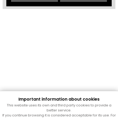
Important information about cookies
Cultura Mataró
This website uses its own and third party cookies to provide a
Ajuntament de Mataró
better service.
C. de Sant Josep, 9 (Mataró, 08302)
If you continue browsing it is considered acceptable for its use. For