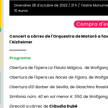
Divendres 28 d'octubre de 2022 / 21 h / Teatre Monumen
10 euros
Compra d'e
Concert a càrrec de l'Orquestra de Mataró a fa
l'Alzheimer
Programa
Obertura de l'òpera
La Flauta Màgica,
de Wolfgang
Obertura de l'òpera
Les Noces de Figaro,
de Wolfga
Obertura d'
El Barber de Sevilla
, de Gioachino Rossin
Simfonia núm. 40 en sol menor K. 550
, de Wolfgan
Direcció a càrrec de
Clàudia Dubé