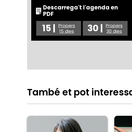
Descarrega't l'agenda en
PDF
15 |
30 |
Propers
Propers
15 dies
30 dies
També et pot interess