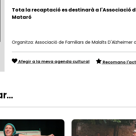
Tota la recaptació es destinarà a l'Associació 
Mataró
Organitza: Associació de Familiars de Malalts D'Alzheime
Afegir a la meva agenda cultural
Recomano l'act
ar…