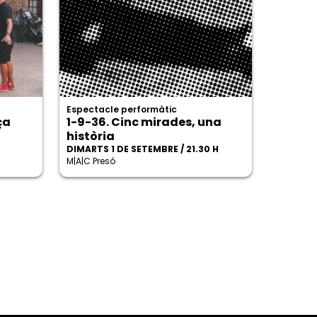
Espectacle performàtic
ça
1-9-36. Cinc mirades, una
història
DIMARTS 1 DE SETEMBRE / 21.30 H
M|A|C Presó