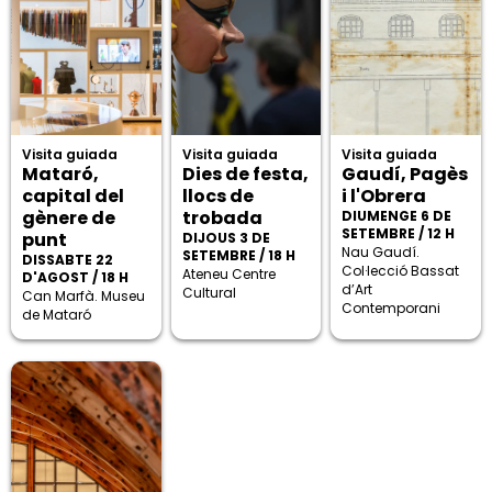
Visita guiada
Visita guiada
Visita guiada
Mataró,
Dies de festa,
Gaudí, Pagès
capital del
llocs de
i l'Obrera
gènere de
trobada
DIUMENGE 6 DE
SETEMBRE / 12 H
punt
DIJOUS 3 DE
Nau Gaudí.
SETEMBRE / 18 H
DISSABTE 22
Col·lecció Bassat
Ateneu Centre
D'AGOST / 18 H
d’Art
Cultural
Can Marfà. Museu
Contemporani
de Mataró