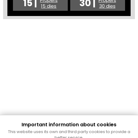
15 |
30 |
Propers
Propers
15 dies
30 dies
Important information about cookies
Cultura Mataró
This website uses its own and third party cookies to provide a
Ajuntament de Mataró
better service.