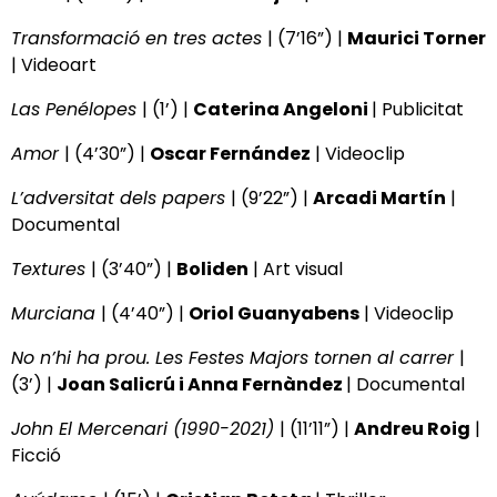
Transformació en tres actes
| (7’16”) |
Maurici Torner
| Videoart
Las Penélopes
| (1’) |
Caterina Angeloni
| Publicitat
Amor
| (4’30”) |
Oscar Fernández
| Videoclip
L’adversitat dels papers
| (9’22”) |
Arcadi Martín
|
Documental
Textures
| (3’40”) |
Boliden
| Art visual
Murciana
| (4’40”) |
Oriol Guanyabens
| Videoclip
No n’hi ha prou.
Les Festes Majors tornen al carrer
|
(3’) |
Joan Salicrú i Anna Fernàndez
| Documental
John El Mercenari (1990-2021)
| (11’11”) |
Andreu Roig
|
Ficció