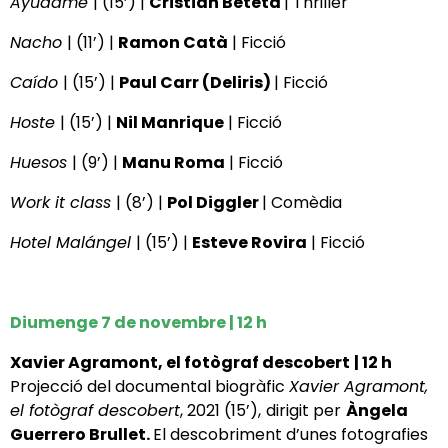
Ayúdame
| (15’) |
Cristian Beteta
| Thriller
Nacho
| (11’) |
Ramon Catà
| Ficció
Caído
| (15’) |
Paul Carr (Deliris)
| Ficció
Hoste
| (15’) |
Nil Manrique
| Ficció
Huesos
| (9’) |
Manu Roma
| Ficció
Work it class
| (8’) |
Pol Diggler
| Comèdia
Hotel Malángel
| (15’) |
Esteve Rovira
| Ficció
Diumenge 7 de novembre | 12 h
Xavier Agramont, el fotògraf descobert
| 12 h
Projecció del documental biogràfic
Xavier Agramont,
el fotògraf descobert
, 2021 (15’),
dirigit per
Àngela
Guerrero Brullet.
El descobriment d’unes fotografies