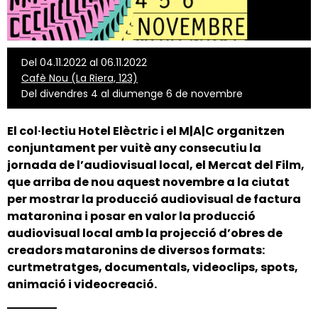
Del 04.11.2022 al 06.11.2022
Cafè Nou (La Riera, 123)
Del divendres 4 al diumenge 6 de novembre
El col·lectiu Hotel Elèctric i el M|A|C organitzen
conjuntament per vuitè any consecutiu la
jornada de l’audiovisual local, el
Mercat del Film
,
que arriba de nou aquest novembre a la ciutat
per mostrar la producció audiovisual de factura
mataronina i posar en valor la producció
audiovisual local amb la projecció d’obres de
creadors mataronins de diversos formats:
curtmetratges, documentals, videoclips, spots,
animació i videocreació.