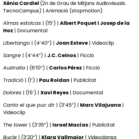
Xènia Cardiel
(2n de Grau de Mitjans Audiovisuals.
TecnoCampus) | Animació (stopmotion)
Almas estoicas
| (15’) |
Albert Poquet i Josep de la
Hoz
| Documental
Libertango
| (4’40”) |
Joan Esteve
| Videoclip
Sangre
| (4’44”) |
J.C. Ceinos
| Ficció
Australia
| (6’10”) |
Carlos Pérez
| Ficció
Tradició
| (1’) |
Pau Roldan
| Publicitat
Dolores
| (15’) |
Xavi Reyes
| Documental
Canto el que puc dir
| (3’45”) |
Marc Vilajuana
|
Videoclip
The tower
| (3’35”) |
Israel Macías
| Publicitat
Bucle
| (3’20”) |
Klara Vallmajor
| Videodansa