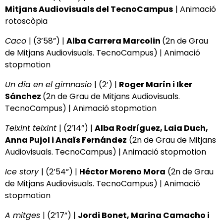
Mitjans Audiovisuals del TecnoCampus
| Animació
rotoscòpia
Caco
| (3’58”) |
Alba Carrera Marcolin
(2n de Grau
de Mitjans Audiovisuals. TecnoCampus) | Animació
stopmotion
Un día en el gimnasio
| (2’) |
Roger Marín i Iker
Sánchez
(2n de Grau de Mitjans Audiovisuals.
TecnoCampus) | Animació stopmotion
Teixint teixint
| (2’14”) |
Alba Rodríguez, Laia Duch,
Anna Pujol i Anaïs Fernández
(2n de Grau de Mitjans
Audiovisuals. TecnoCampus) |
Animació stopmotion
Ice story
| (2’54”) |
Héctor Moreno Mora
(2n de Grau
de Mitjans Audiovisuals. TecnoCampus) | Animació
stopmotion
A mitges
| (2’17”) |
Jordi Bonet, Marina Camacho i