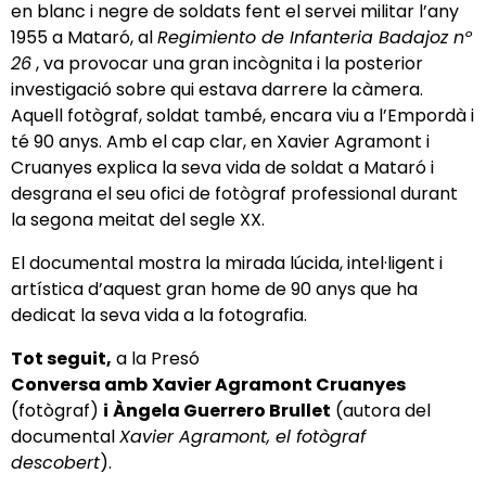
en blanc i negre de soldats fent el servei militar l’any
1955 a Mataró, al
Regimiento de Infanteria Badajoz nº
26
, va provocar una gran incògnita i la posterior
investigació sobre qui estava darrere la càmera.
Aquell fotògraf, soldat també, encara viu a l’Empordà i
té 90 anys. Amb el cap clar, en Xavier Agramont i
Cruanyes explica la seva vida de soldat a Mataró i
desgrana el seu ofici de fotògraf professional durant
la segona meitat del segle XX.
El documental mostra la mirada lúcida, intel·ligent i
artística d’aquest gran home de 90 anys que ha
dedicat la seva vida a la fotografia.
Tot seguit,
a la Presó
Conversa amb
Xavier Agramont Cruanyes
(fotògraf)
i
Àngela Guerrero Brullet
(autora del
documental
Xavier Agramont, el fotògraf
descobert
).