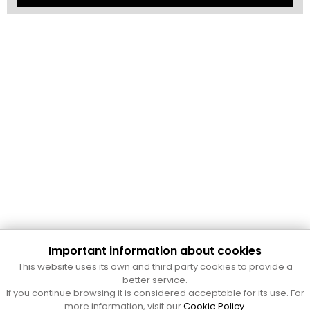
Important information about cookies
Cultura Mataró
This website uses its own and third party cookies to provide a
Ajuntament de Mataró
better service.
C. de Sant Josep, 9 (Mataró, 08302)
If you continue browsing it is considered acceptable for its use. For
Horari d'obertura: dilluns, dimecres i divendres de 10 a 13 h.
more information, visit our
Cookie Policy
.