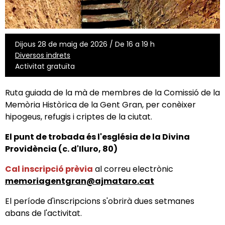
Dijous 28 de maig de 2026 / De 16 a 19 h
Diversos indrets
Activitat gratuïta
Ruta guiada de la mà de membres de la Comissió de la
Memòria Històrica de la Gent Gran, per conèixer
hipogeus, refugis i criptes de la ciutat.
El punt de trobada és l'església de la Divina
Providència (c. d'Iluro, 80)
Cal
inscripció prèvia
al correu electrònic
memoriagentgran@ajmataro.cat
El període d'inscripcions s'obrirà dues setmanes
abans de l'activitat.