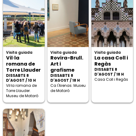
Visita guiada
Visita guiada
Visita guiada
Vil·la
Rovira-Brull.
La casa Coll i
romana de
Art i
Regàs
Torre Llauder
grafisme
DISSABTE 8
D'AGOST / 18 H
DISSABTE 8
DISSABTE 8
Casa Coll i Regàs
D'AGOST / 10 H
D'AGOST / 18 H
Vil·la romana de
Ca l'Arenas. Museu
Torre Llauder.
de Mataró
Museu de Mataró