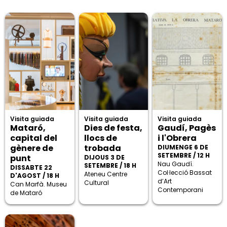
Visita guiada
Visita guiada
Visita guiada
Mataró,
Dies de festa,
Gaudí, Pagès
capital del
llocs de
i l'Obrera
gènere de
trobada
DIUMENGE 6 DE
SETEMBRE / 12 H
punt
DIJOUS 3 DE
Nau Gaudí.
SETEMBRE / 18 H
DISSABTE 22
Col·lecció Bassat
Ateneu Centre
D'AGOST / 18 H
d’Art
Cultural
Can Marfà. Museu
Contemporani
de Mataró