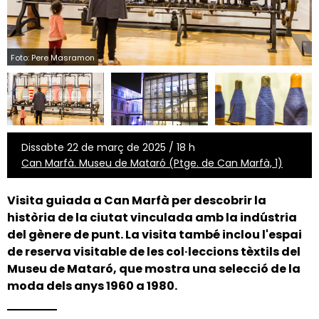
Foto: Pere Masramon
Dissabte 22 de març de 2025 / 18 h
Can Marfà. Museu de Mataró (Ptge. de Can Marfà, 1)
Visita guiada a Can Marfà per descobrir la
història de la ciutat vinculada amb la indústria
del gènere de punt. La visita també inclou l'espai
de reserva visitable de les col·leccions tèxtils del
Museu de Mataró, que mostra una selecció de la
moda dels anys 1960 a 1980.