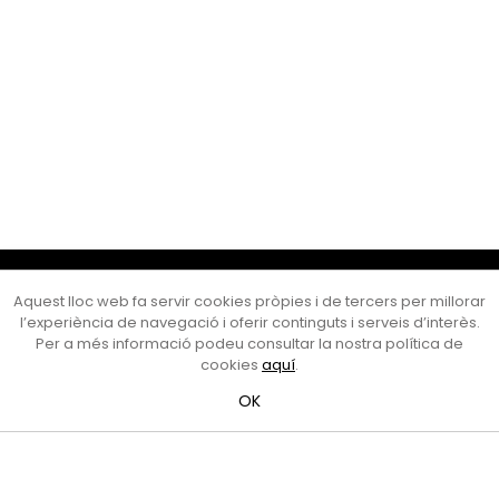
Cultura Mataró
Aquest lloc web fa servir cookies pròpies i de tercers per millorar
Ajuntament de Mataró
l’experiència de navegació i oferir continguts i serveis d’interès.
C. de Sant Josep, 9 (Mataró, 08302)
Per a més informació podeu consultar la nostra política de
Horari d'obertura: dilluns, dimecres i divendres de 10 a 13 h.
cookies
aquí
.
També podeu contactar-nos a
cultura@ajmataro.cat
o bé
OK
al telèfon al 93 758 23 61
Bústia ciutadana