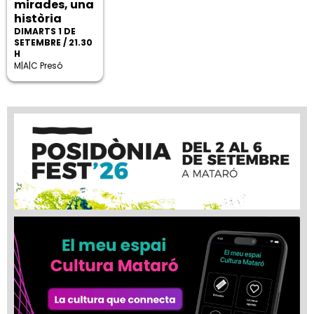
mirades, una
història
DIMARTS 1 DE
SETEMBRE / 21.30
H
M|A|C Presó