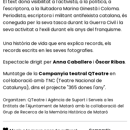
El text dona visibilitat a l'activista, a la política, a
l'escriptora, a la lluitadora Marina Ginestà i Coloma
.
Periodista, escriptora i militant antifeixista catalana, és
coneguda per la seva tasca durant la Guerra Civil i la
seva activitat a l’exili durant els anys del franquisme.
Una història de vida que ens explica records, els
records escrits en les seves fotografies.
Espectacle dirigit per
Anna Caballero
i
Òscar Ribas
.
Muntatge de la
Companyia teatral QTeatre
en
col·laboració amb TNC (Teatre Nacional de
Catalunya), dins el projecte "365 dones l'any".
Organitzen: QTeatre i Agència de Suport i Serveis a les
Entitats de l'Ajuntament de Mataró amb la col·laboració del
Grup de Recerca de la Memòria Històrica de Mataró