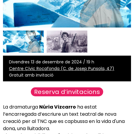
Divendres 13 de desembre de 2024 / 19 h
Centre Cívic Rocafonda (C. de Josep Punsola, 47)
Gratuït amb invitació
Reserva d’invitacions
La dramaturga
Núria Vizcarro
ha estat
l’encarregada d’escriure un text teatral de nova
creació per al TNC que es capbussa en la vida d'una
dona, una lluitadora.