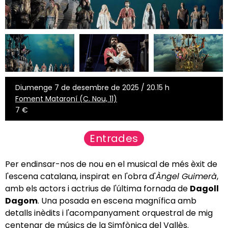
Diumenge 7 de desembre de 2025 / 20.15 h
Foment Mataroní (C. Nou, 11)
7 €
Entrades
Per endinsar-nos de nou en el musical de més èxit de
l'escena catalana, inspirat en l'obra d'
Àngel Guimerà
,
amb els actors i actrius de l'última fornada de
Dagoll
Dagom
. Una posada en escena magnífica amb
detalls inèdits i l'acompanyament orquestral de mig
centenar de músics de la Simfònica del Vallès.