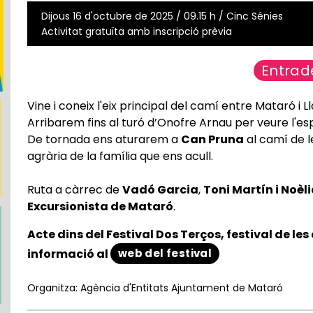
Dijous 16 d'octubre de 2025 / 09.15 h / Cinc Sénies
Activitat gratuïta amb inscripció prèvia
Entrad
Vine i coneix l'eix principal del camí entre Mataró i
Arribarem fins al turó d’Onofre Arnau per veure l'espa
De tornada ens aturarem a
Can Pruna
al camí de l
agrària de la família que ens acull.
Ruta a càrrec de
Vadó Garcia
,
Toni Martín i Noèl
Excursionista de Mataró
.
Acte dins del Festival
Dos Terços, festival de les a
web del festival
informació al
Organitza: Agència d'Entitats Ajuntament de Mataró