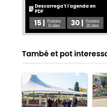
Descarrega't l'agenda en
PDF
15 |
30 |
Propers
Propers
15 dies
30 dies
També et pot interess