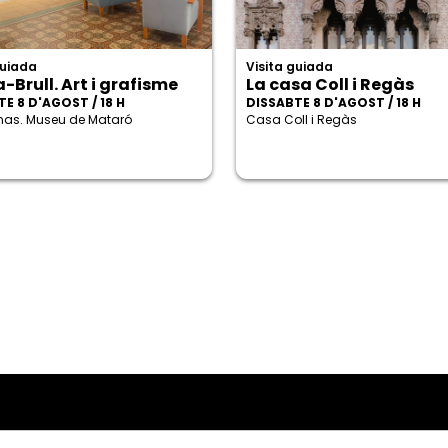
guiada
Visita guiada
-Brull. Art i grafisme
La casa Coll i Regàs
E 8 D'AGOST / 18 H
DISSABTE 8 D'AGOST / 18 H
enas. Museu de Mataró
Casa Coll i Regàs