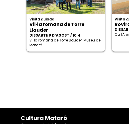
Visita guiada
Visita 
Vil·la romana de Torre
Rovira
Llauder
DISSABT
Ca l'Ar
DISSABTE 8 D'AGOST / 10 H
Vil·la romana de Torre Llauder. Museu de
Mataró
Cultura Mataró
Ajuntament de Mataró