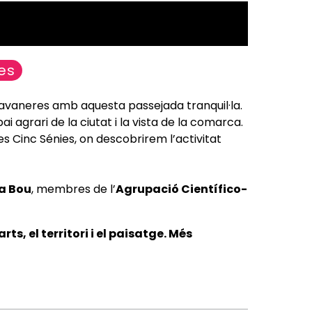
es
 Llavaneres amb aquesta passejada tranquil·la.
i agrari de la ciutat i la vista de la comarca.
es Cinc Sénies, on descobrirem l’activitat
ia Bou
, membres de l’
Agrupació Científico-
rts, el territori i el paisatge. Més