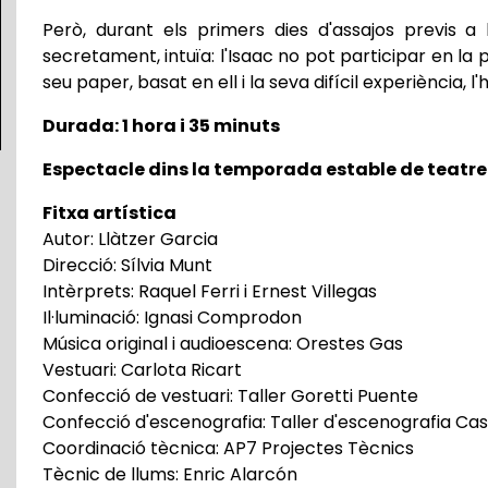
Però, durant els primers dies d'assajos previs a 
secretament, intuïa: l'Isaac no pot participar en la pel
seu paper, basat en ell i la seva difícil experiència, l
Durada: 1 hora i 35 minuts
Espectacle dins la temporada estable de teatr
Fitxa artística
Autor: Llàtzer Garcia
Direcció: Sílvia Munt
Intèrprets: Raquel Ferri i Ernest Villegas
Il·luminació: Ignasi Comprodon
Música original i audioescena: Orestes Gas
Vestuari: Carlota Ricart
Confecció de vestuari: Taller Goretti Puente
Confecció d'escenografia: Taller d'escenografia Cas
Coordinació tècnica: AP7 Projectes Tècnics
Tècnic de llums: Enric Alarcón