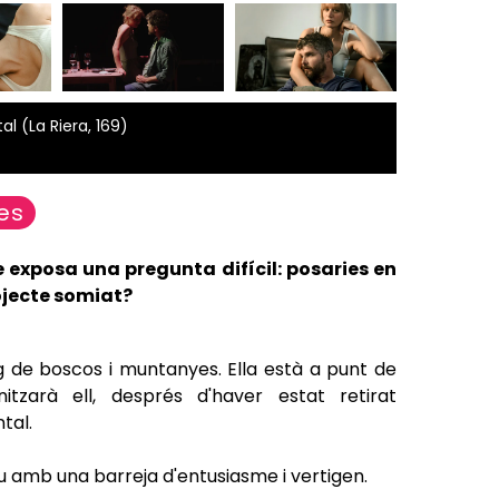
 (La Riera, 169)
es
 exposa una pregunta difícil: posaries en
rojecte somiat?
ig de boscos i muntanyes. Ella està a punt de
itzarà ell, després d'haver estat retirat
tal.
u amb una barreja d'entusiasme i vertigen.