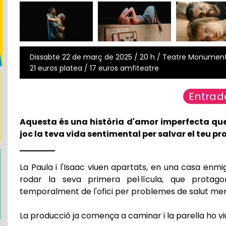
Dissabte 22 de març de 2025 / 20 h / Teatre Monumental
21 euros platea / 17 euros amfiteatre
Entrad
Aquesta és una història d'amor imperfecta que
joc la teva vida sentimental per salvar el teu p
La Paula i l'Isaac viuen apartats, en una casa enm
rodar la seva primera pel·lícula, que protagon
temporalment de l'ofici per problemes de salut men
La producció ja comença a caminar i la parella ho vi