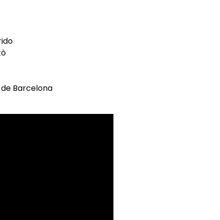
rido
tò
l de Barcelona