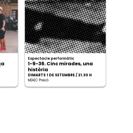
Espectacle performàtic
ça
1-9-36. Cinc mirades, una
història
DIMARTS 1 DE SETEMBRE / 21.30 H
M|A|C Presó