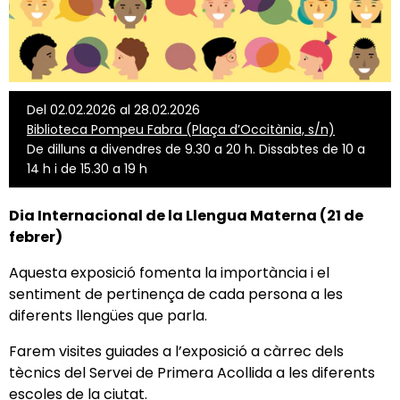
Del 02.02.2026 al 28.02.2026
Biblioteca Pompeu Fabra (Plaça d’Occitània, s/n)
De dilluns a divendres de 9.30 a 20 h. Dissabtes de 10 a
14 h i de 15.30 a 19 h
Dia Internacional de la Llengua Materna (21 de
febrer)
Aquesta exposició fomenta la importància i el
sentiment de pertinença de cada persona a les
diferents llengües que parla.
Farem visites guiades a l’exposició a càrrec dels
tècnics del Servei de Primera Acollida a les diferents
escoles de la ciutat.