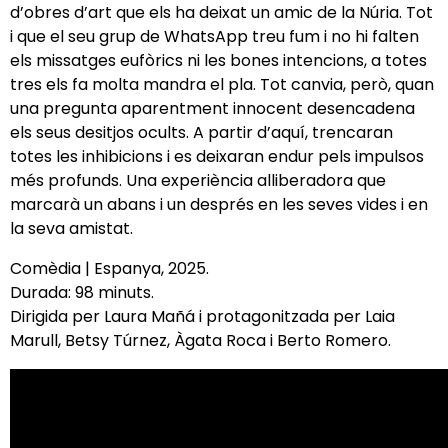
d’obres d’art que els ha deixat un amic de la Núria. Tot
i que el seu grup de WhatsApp treu fum i no hi falten
els missatges eufòrics ni les bones intencions, a totes
tres els fa molta mandra el pla. Tot canvia, però, quan
una pregunta aparentment innocent desencadena
els seus desitjos ocults. A partir d’aquí, trencaran
totes les inhibicions i es deixaran endur pels impulsos
més profunds. Una experiència alliberadora que
marcarà un abans i un després en les seves vides i en
la seva amistat.
Comèdia | Espanya, 2025.
Durada: 98 minuts.
Dirigida per Laura Mañá
i protagonitzada per Laia
Marull, Betsy Túrnez, Àgata Roca i Berto Romero.