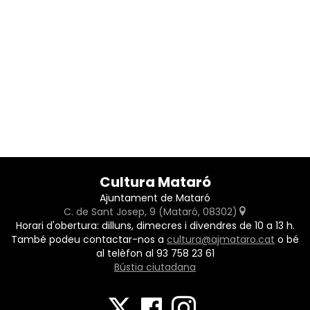
Cultura Mataró
Ajuntament de Mataró
C. de Sant Josep, 9 (Mataró, 08302)
Horari d'obertura: dilluns, dimecres i divendres de 10 a 13 h.
També podeu contactar-nos a
cultura@ajmataro.cat
o bé
al telèfon al 93 758 23 61
Bústia ciutadana