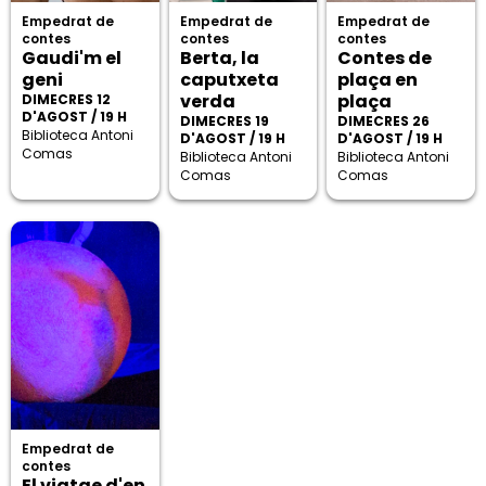
Empedrat de
Empedrat de
Empedrat de
contes
contes
contes
Gaudi'm el
Berta, la
Contes de
geni
caputxeta
plaça en
verda
plaça
DIMECRES 12
D'AGOST / 19 H
DIMECRES 19
DIMECRES 26
Biblioteca Antoni
D'AGOST / 19 H
D'AGOST / 19 H
Comas
Biblioteca Antoni
Biblioteca Antoni
Comas
Comas
Empedrat de
contes
El viatge d'en