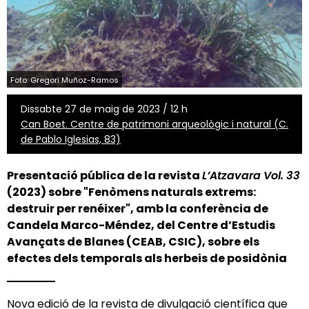
Foto: Gregori Muñoz-Ramos
Dissabte 27 de maig de 2023 / 12 h
Can Boet. Centre de patrimoni arqueològic i natural (C.
de Pablo Iglesias, 83)
Presentació pública de la revista
L’Atzavara Vol. 33
(2023) sobre "Fenòmens naturals extrems:
destruir per renéixer", amb la conferència de
Candela Marco-Méndez, del Centre d’Estudis
Avançats de Blanes (CEAB, CSIC), sobre els
efectes dels temporals als herbeis de posidònia
Nova edició de la revista de divulgació científica que