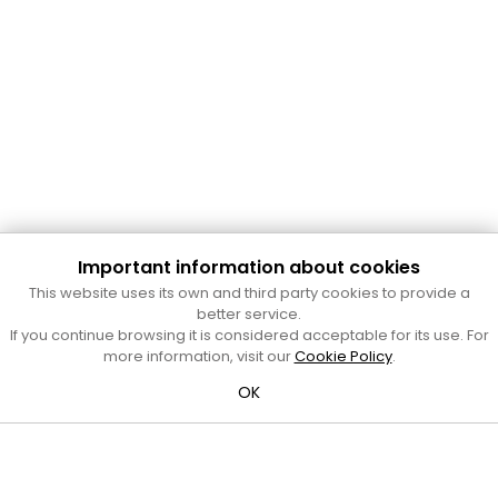
Important information about cookies
Cultura Mataró
This website uses its own and third party cookies to provide a
Ajuntament de Mataró
better service.
C. de Sant Josep, 9 (Mataró, 08302)
If you continue browsing it is considered acceptable for its use. For
Horari d'obertura: dilluns, dimecres i divendres de 10 a 13 h.
more information, visit our
Cookie Policy
.
També podeu contactar-nos a
cultura@ajmataro.cat
o bé
OK
al telèfon al 93 758 23 61
Bústia ciutadana