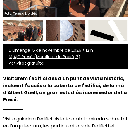
Foto: Teresa Llordés
Diumenge 15 de novembre de 2026 / 12 h
M|A|C Presó (Muralla de la Presó, 2)
Activitat gratuïta
Visitarem l'edifici des d'un punt de vista històric,
incloent l'accés a la coberta de l'edifici, de la mà
d'
Albert Güell
, un gran estudiós i coneixedor de La
Presó.
Visita guiada a l'edifici històric amb la mirada sobre tot
en l'arquitectura, les particularitats de l'edifici i el