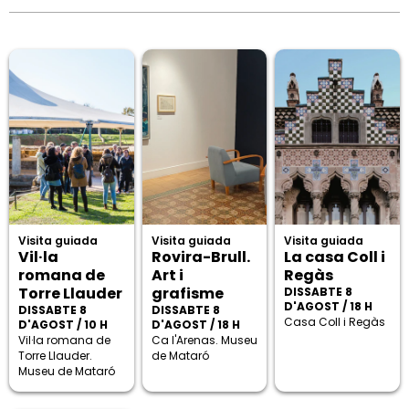
Visita guiada
Visita guiada
Visita guiada
Vil·la
Rovira-Brull.
La casa Coll i
romana de
Art i
Regàs
Torre Llauder
grafisme
DISSABTE 8
D'AGOST / 18 H
DISSABTE 8
DISSABTE 8
Casa Coll i Regàs
D'AGOST / 10 H
D'AGOST / 18 H
Vil·la romana de
Ca l'Arenas. Museu
Torre Llauder.
de Mataró
Museu de Mataró