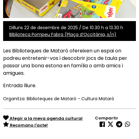
Dilluns 22 de desembre de 2025 / De 10.30 h a 13.30 h
Biblioteca Pompeu Fabra (Plaça d’Occitània, s/n)
Les Biblioteques de Mataró ofereixen un espai on
podreu entretenir-vos i descobrir jocs de taula per
passar una bona estona en família o amb amics i
amigues.
Entrada lliure.
Organitza: Biblioteques de Mataró - Cultura Mataró
Compartir
Afegir a la meva agenda cultural
Recomano l'acte!