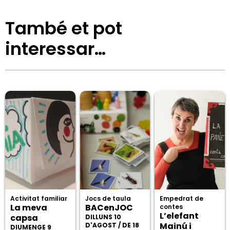
També et pot
interessar…
Activitat familiar
Jocs de taula
Empedrat de
La meva
BACenJOC
contes
L’elefant
capsa
DILLUNS 10
Mainú i
D'AGOST / DE 18
DIUMENGE 9