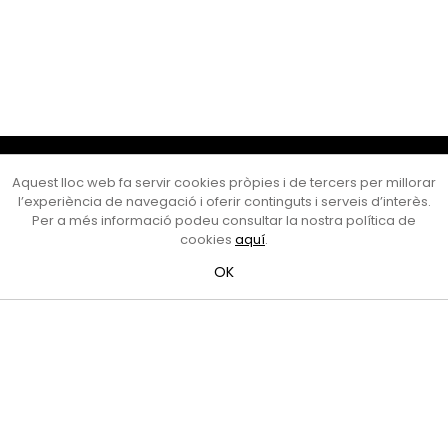
Cultura Mataró
Aquest lloc web fa servir cookies pròpies i de tercers per millorar
Ajuntament de Mataró
l’experiència de navegació i oferir continguts i serveis d’interès.
C. de Sant Josep, 9 (Mataró, 08302)
Per a més informació podeu consultar la nostra política de
Horari d'obertura: dilluns, dimecres i divendres de 10 a 13 h.
cookies
aquí
.
També podeu contactar-nos a
cultura@ajmataro.cat
o bé
OK
al telèfon al 93 758 23 61
Bústia ciutadana
Crèdits i nota legal