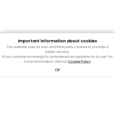
Important information about cookies
Cultura Mataró
This website uses its own and third party cookies to provide a
Ajuntament de Mataró
better service.
C. de Sant Josep, 9 (Mataró, 08302)
If you continue browsing it is considered acceptable for its use. For
Horari d'obertura: dilluns, dimecres i divendres de 10 a 13 h.
more information, visit our
Cookie Policy
.
També podeu contactar-nos a
cultura@ajmataro.cat
o bé
OK
al telèfon al 93 758 23 61
Bústia ciutadana
Crèdits i nota legal