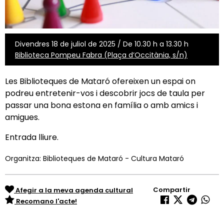
Divendres 18 de juliol de 2025 / De 10.30 h a 13.30 h
Biblioteca Pompeu Fabra (Plaça d’Occitània, s/n)
Les Biblioteques de Mataró ofereixen un espai on
podreu entretenir-vos i descobrir jocs de taula per
passar una bona estona en família o amb amics i
amigues.
Entrada lliure.
Organitza: Biblioteques de Mataró - Cultura Mataró
Compartir
Afegir a la meva agenda cultural
Recomano l'acte!