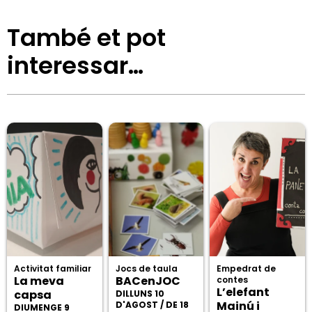
També et pot
interessar…
Activitat familiar
Jocs de taula
Empedrat de
La meva
BACenJOC
contes
L’elefant
capsa
DILLUNS 10
Mainú i
D'AGOST / DE 18
DIUMENGE 9