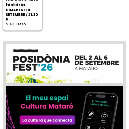
història
DIMARTS 1 DE
SETEMBRE / 21.30
H
M|A|C Presó