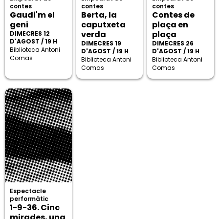
contes
contes
contes
Gaudi'm el
Berta, la
Contes de
geni
caputxeta
plaça en
verda
plaça
DIMECRES 12
D'AGOST / 19 H
DIMECRES 19
DIMECRES 26
Biblioteca Antoni
D'AGOST / 19 H
D'AGOST / 19 H
Comas
Biblioteca Antoni
Biblioteca Antoni
Comas
Comas
Espectacle
performàtic
1-9-36. Cinc
mirades, una