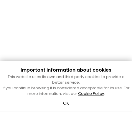
Important information about cookies
Cultura Mataró
This website uses its own and third party cookies to provide a
Ajuntament de Mataró
better service.
C. de Sant Josep, 9 (Mataró, 08302)
If you continue browsing it is considered acceptable for its use. For
Horari d'obertura: dilluns, dimecres i divendres de 10 a 13 h.
more information, visit our
Cookie Policy
.
També podeu contactar-nos a
cultura@ajmataro.cat
o bé
OK
al telèfon al 93 758 23 61
Bústia ciutadana