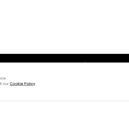
Amb el suport
ice.
it our
Cookie Policy
.