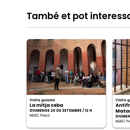
També et pot interess
Visita guiada
Visita 
La mitja ceba
Antif
Mata
DIUMENGE 20 DE SETEMBRE / 12 H
M|A|C Presó
DIUMEN
M|A|C P