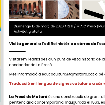
Diumenge 15 de març de 2026 / 12 h / M|A|C Presó (Mural
Activitat gratuïta
Visita general a l’edifici històric a càrrec de l’es
Visitarem l'edifici des d'un punt de vista històric de l
coneixedor de La Presó.
Més informació a
educacultura@ajmataro.cat
o bé a
Traducció en llengua de signes catalana a càrre
La Presó de Mataró
és una construcció de gran rell
penitenciària contemporània. Inaugurada el 1863, és 