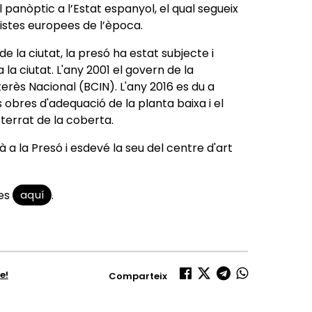
 panòptic a l’Estat espanyol, el qual segueix
mistes europees de l’època.
e la ciutat, la presó ha estat subjecte i
 la ciutat. L'any 2001 el govern de la
erès Nacional (BCIN). L'any 2016 es du a
s obres d'adequació de la planta baixa i el
l terrat de la coberta.
a la Presó i esdevé la seu del centre d'art
aquí
tes
.
e!
Comparteix