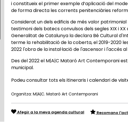
i constitueix el primer exemple d’aplicació del model
de forma directa les corrents penitenciàries refor
Considerat un dels edificis de més valor patrimonial d
testimoni dels batecs convulsos dels segles XIX i XX a
Generalitat de Catalunya la declara Bé Cultural d'Int
terme la rehabilitació de la coberta, el 2019-2020 le
2022 l'obra de la instal·lació de l'ascensor i l'accés a
Des del 2022 el M|A|C Mataró Art Contemporani està 
municipal.
Podeu consultar tots els itineraris i calendari de visi
Organitza: M|A|C. Mataró Art Contemporani
Afegir a la meva agenda cultural
Recomano l'act