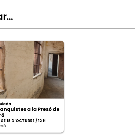
ar…
guiada
ranquistes a la Presó de
ró
GE 18 D'OCTUBRE / 12 H
resó