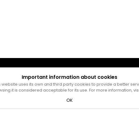
Important information about cookies
s website uses its own and third party cookies to provide a better serv
wsing it is considered acceptable for its use. For more information, vis
OK