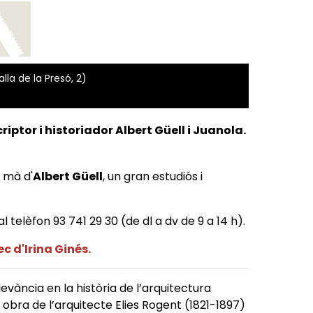
la de la Presó, 2)
criptor i historiador
Albert Güell i Juanola
.
a mà d'
Albert Güell
, un gran estudiós i
l telèfon 93 741 29 30 (de dl a dv de 9 a 14 h).
c d'Irina Ginés.
evància en la història de l’arquitectura
obra de l’arquitecte Elies Rogent (1821-1897)