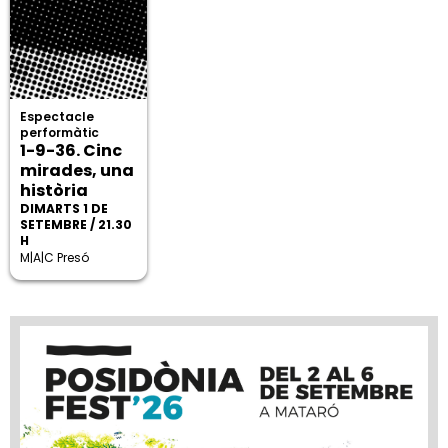
Espectacle
performàtic
1-9-36. Cinc
mirades, una
història
DIMARTS 1 DE
SETEMBRE / 21.30
H
M|A|C Presó