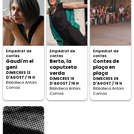
Empedrat de
Empedrat de
Empedrat de
contes
contes
contes
Gaudi'm el
Berta, la
Contes de
geni
caputxeta
plaça en
verda
plaça
DIMECRES 12
D'AGOST / 19 H
DIMECRES 19
DIMECRES 26
Biblioteca Antoni
D'AGOST / 19 H
D'AGOST / 19 H
Comas
Biblioteca Antoni
Biblioteca Antoni
Comas
Comas