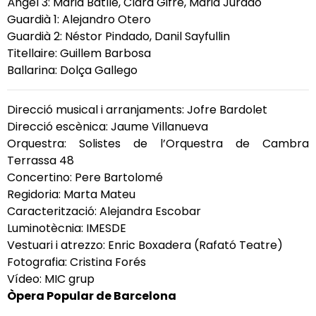
Àngel 3: Maria Batlle, Clara Gifre, Maria Jurado
Guardià 1: Alejandro Otero
Guardià 2: Néstor Pindado, Danil Sayfullin
Titellaire: Guillem Barbosa
Ballarina: Dolça Gallego
Direcció musical i arranjaments: Jofre Bardolet
Direcció escènica: Jaume Villanueva
Orquestra: Solistes de l’Orquestra de Cambra
Terrassa 48
Concertino: Pere Bartolomé
Regidoria: Marta Mateu
Caracterització: Alejandra Escobar
Luminotècnia: IMESDE
Vestuari i atrezzo: Enric Boxadera (Rafató Teatre)
Fotografia: Cristina Forés
Vídeo: MIC grup
Òpera Popular de Barcelona