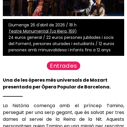
Diumenge 26 d'abril de 2026 / 18 h
Teatre Monumental (La Riera, 169)
24 euros general / 22 euros persones jubilades i socis
del Foment, persones aturades i estudiants / 12 euros
persones amb minusvalidesa i infants fins a 12 anys
Entrades
Una de les òperes més universals de Mozart
presentada per Òpera Popular de Barcelona.
La història comença amb el príncep Tamino,
perseguit per una serp gegant, que és salvat per tres
dames al servei de la Reina de la Nit. Aquests
personatges guien Tamino en una missió per rescatar