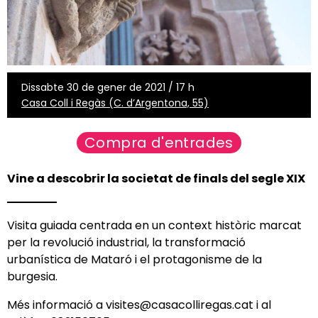
Dissabte 30 de gener de 2021 / 17 h
Casa Coll i Regàs (C. d’Argentona, 55)
Compra d'entrades
Vine a descobrir la societat de finals del segle XIX
Visita guiada centrada en un context històric marcat
per la revolució industrial, la transformació
urbanística de Mataró i el protagonisme de la
burgesia.
Més informació a visites@casacolliregas.cat i al