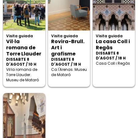
Visita guiada
Visita guiada
Visita guiada
Vil·la
Rovira-Brull.
La casa Coll i
romana de
Art i
Regàs
Torre Llauder
grafisme
DISSABTE 8
D'AGOST / 18 H
DISSABTE 8
DISSABTE 8
Casa Coll i Regàs
D'AGOST / 10 H
D'AGOST / 18 H
Vil·la romana de
Ca l'Arenas. Museu
Torre Llauder.
de Mataró
Museu de Mataró