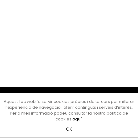
Cultura Mataró
Aquest lloc web fa servir cookies pròpies i de tercers per millorar
Ajuntament de Mataró
l’experiència de navegació i oferir continguts i serveis d’interès.
C. de Sant Josep, 9 (Mataró, 08302)
Per a més informació podeu consultar la nostra política de
Horari d'obertura: dilluns, dimecres i divendres de 10 a 13 h.
cookies
aquí
.
També podeu contactar-nos a
cultura@ajmataro.cat
o bé
OK
al telèfon al 93 758 23 61
Bústia ciutadana