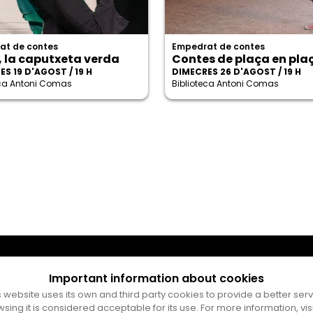
at de contes
Empedrat de contes
, la caputxeta verda
Contes de plaça en pla
S 19 D'AGOST / 19 H
DIMECRES 26 D'AGOST / 19 H
eca Antoni Comas
Biblioteca Antoni Comas
Important information about cookies
s website uses its own and third party cookies to provide a better serv
wsing it is considered acceptable for its use. For more information, vis