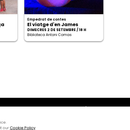
Empedrat de contes
ça
El viatge d'en James
DIMECRES 2 DE SETEMBRE / 18 H
Biblioteca Antoni Comas
Amb el suport
ice.
it our
Cookie Policy
.