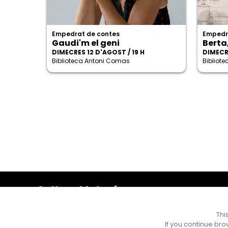
Empedrat de contes
Empedr
Gaudi'm el geni
Berta
DIMECRES 12 D'AGOST / 19 H
DIMECRE
Biblioteca Antoni Comas
Bibliot
Cultura Mataró
Ajuntament de Mataró
C. de Sant Josep, 9 (Mataró, 08302)
Thi
Horari d'obertura: dilluns, dimecres i divendres de 10 a
If you continue bro