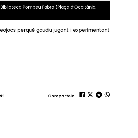
/ Biblioteca Pompeu Fabra (Plaça d’Occitània,
eojocs perquè gaudiu jugant i experimentant
e!
Comparteix