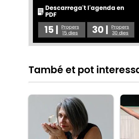
Descarrega't l'agenda en
PDF
15 |
30 |
Propers
Propers
15 dies
30 dies
També et pot interess