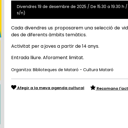
Divendres 19 de desembre de 2025 / De 15.30 a 19.30 h 
s/n)
Cada divendres us proposarem una selecció de vid
des de diferents àmbits temàtics.
Activitat per a joves a partir de 14 anys.
Entrada lliure. Aforament limitat.
Organitza: Biblioteques de Mataró - Cultura Mataró
Afegir a la meva agenda cultural
Recomano l'act