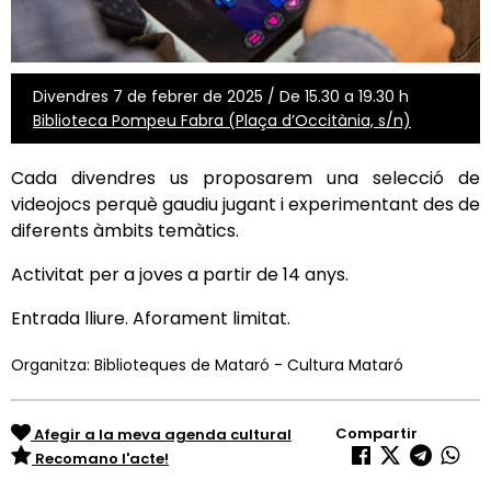
Divendres 7 de febrer de 2025 / De 15.30 a 19.30 h
Biblioteca Pompeu Fabra (Plaça d’Occitània, s/n)
Cada divendres us proposarem una selecció de
videojocs perquè gaudiu jugant i experimentant des de
diferents àmbits temàtics.
Activitat per a joves a partir de 14 anys.
Entrada lliure. Aforament limitat.
Organitza: Biblioteques de Mataró - Cultura Mataró
Compartir
Afegir a la meva agenda cultural
Recomano l'acte!