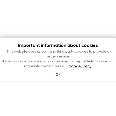
Important information about cookies
Cultura Mataró
This website uses its own and third party cookies to provide a
Ajuntament de Mataró
better service.
C. de Sant Josep, 9 (Mataró, 08302)
If you continue browsing it is considered acceptable for its use. For
Horari d'obertura: dilluns, dimecres i divendres de 10 a 13 h.
more information, visit our
Cookie Policy
.
També podeu contactar-nos a
cultura@ajmataro.cat
o bé
OK
al telèfon al 93 758 23 61
Bústia ciutadana
Crèdits i nota legal