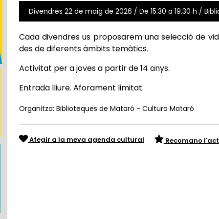
Divendres 22 de maig de 2026 / De 15.30 a 19.30 h / Bib
Cada divendres us proposarem una selecció de vid
des de diferents àmbits temàtics.
Activitat per a joves a partir de 14 anys.
Entrada lliure. Aforament limitat.
Organitza: Biblioteques de Mataró - Cultura Mataró
Afegir a la meva agenda cultural
Recomano l'act