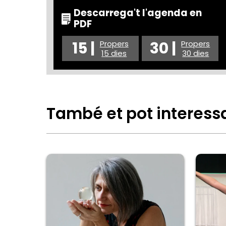
Descarrega't l'agenda en
PDF
15 |
30 |
Propers
Propers
15 dies
30 dies
També et pot interess