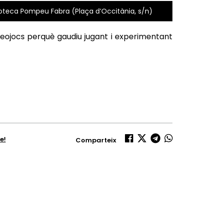
lioteca Pompeu Fabra (Plaça d’Occitània, s/n)
eojocs perquè gaudiu jugant i experimentant
e!
Comparteix