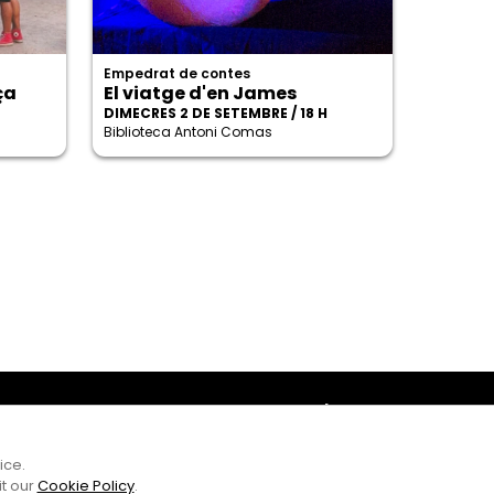
Empedrat de contes
ça
El viatge d'en James
DIMECRES 2 DE SETEMBRE / 18 H
Biblioteca Antoni Comas
Amb el suport
ice.
it our
Cookie Policy
.