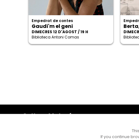
Empedrat de contes
Empedr
Gaudi'm el geni
Berta
DIMECRES 12 D'AGOST / 19 H
DIMECRE
Biblioteca Antoni Comas
Bibliot
Cultura Mataró
Ajuntament de Mataró
C. de Sant Josep, 9 (Mataró, 08302)
Thi
Horari d'obertura: dilluns, dimecres i divendres de 10 a
If you continue bro