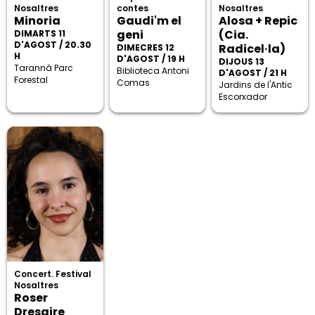
Nosaltres
contes
Nosaltres
Minoria
Gaudi'm el
Alosa + Repic
geni
(Cia.
DIMARTS 11
D'AGOST / 20.30
Radicel·la)
DIMECRES 12
H
D'AGOST / 19 H
DIJOUS 13
Tarannà Parc
Biblioteca Antoni
D'AGOST / 21 H
Forestal
Comas
Jardins de l'Antic
Escorxador
Concert. Festival
Nosaltres
Roser
Dresaire