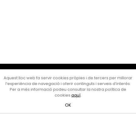
Cultura Mataró
Aquest lloc web fa servir cookies pròpies i de tercers per millorar
Ajuntament de Mataró
l’experiència de navegació i oferir continguts i serveis d’interès.
C. de Sant Josep, 9 (Mataró, 08302)
Per a més informació podeu consultar la nostra política de
Horari d'obertura: dilluns, dimecres i divendres de 10 a 13 h.
cookies
aquí
.
També podeu contactar-nos a
cultura@ajmataro.cat
o bé
OK
al telèfon al 93 758 23 61
Bústia ciutadana