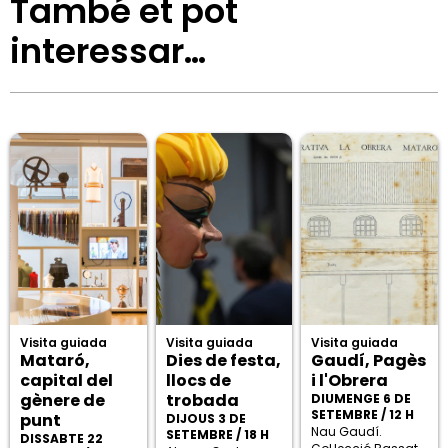
També et pot
interessar…
Visita guiada
Visita guiada
Visita guiada
Mataró,
Dies de festa,
Gaudí, Pagès
capital del
llocs de
i l'Obrera
gènere de
trobada
DIUMENGE 6 DE
SETEMBRE / 12 H
punt
DIJOUS 3 DE
Nau Gaudí.
SETEMBRE / 18 H
DISSABTE 22