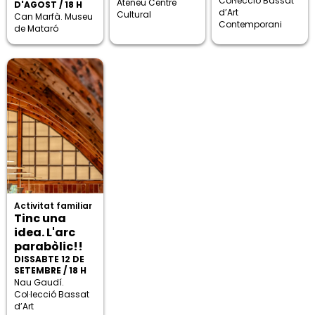
Col·lecció Bassat
Ateneu Centre
D'AGOST / 18 H
d’Art
Cultural
Can Marfà. Museu
Contemporani
de Mataró
Activitat familiar
Tinc una
idea. L'arc
parabòlic!!
DISSABTE 12 DE
SETEMBRE / 18 H
Nau Gaudí.
Col·lecció Bassat
d’Art