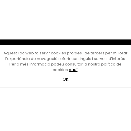
Cultura Mataró
Aquest lloc web fa servir cookies pròpies i de tercers per millorar
Ajuntament de Mataró
l’experiència de navegació i oferir continguts i serveis d’interès.
C. de Sant Josep, 9 (Mataró, 08302)
Per a més informació podeu consultar la nostra política de
Horari d'obertura: dilluns, dimecres i divendres de 10 a 13 h.
cookies
aquí
.
També podeu contactar-nos a
cultura@ajmataro.cat
o bé
OK
al telèfon al 93 758 23 61
Bústia ciutadana
Crèdits i nota legal