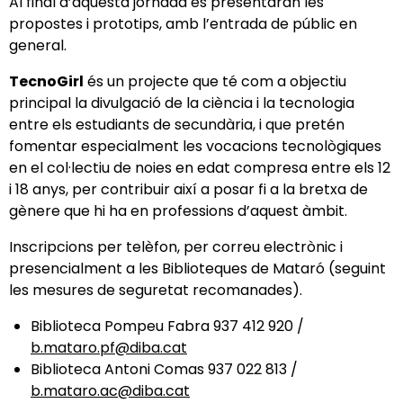
Al final d’aquesta jornada es presentaran les
propostes i prototips, amb l’entrada de públic en
general.
TecnoGirl
és un projecte que té com a objectiu
principal la divulgació de la ciència i la tecnologia
entre els estudiants de secundària, i que pretén
fomentar especialment les vocacions tecnològiques
en el col·lectiu de noies en edat compresa entre els 12
i 18 anys, per contribuir així a posar fi a la bretxa de
gènere que hi ha en professions d’aquest àmbit.
Inscripcions per telèfon, per correu electrònic i
presencialment a les Biblioteques de Mataró (seguint
les mesures de seguretat recomanades).
Biblioteca Pompeu Fabra 937 412 920 /
b.mataro.pf@diba.cat
Biblioteca Antoni Comas 937 022 813 /
b.mataro.ac@diba.cat