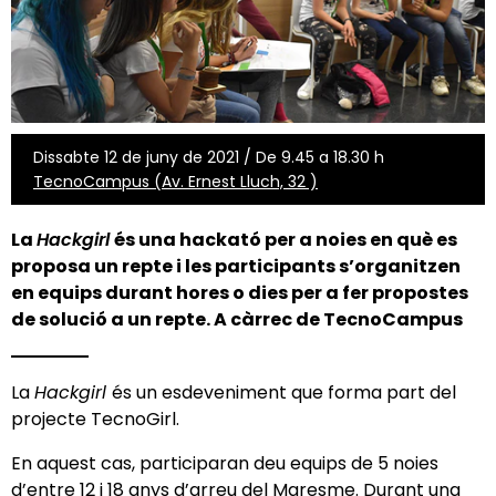
Dissabte 12 de juny de 2021 / De 9.45 a 18.30 h
TecnoCampus (Av. Ernest Lluch, 32 )
La
Hackgirl
és una hackató per a noies en què es
proposa un repte i les participants s’organitzen
en equips durant hores o dies per a fer propostes
de solució a un repte. A càrrec de
TecnoCampus
La
Hackgirl
és un esdeveniment que forma part del
projecte TecnoGirl.
En aquest cas, participaran deu equips de 5 noies
d’entre 12 i 18 anys d’arreu del Maresme. Durant una