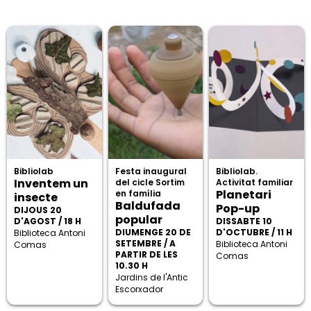
Bibliolab
Festa inaugural
Bibliolab.
Inventem un
del cicle Sortim
Activitat familiar
Planetari
en família
insecte
Baldufada
Pop-up
DIJOUS 20
popular
D'AGOST / 18 H
DISSABTE 10
DIUMENGE 20 DE
D'OCTUBRE / 11 H
Biblioteca Antoni
SETEMBRE / A
Biblioteca Antoni
Comas
PARTIR DE LES
Comas
10.30 H
Jardins de l'Antic
Escorxador