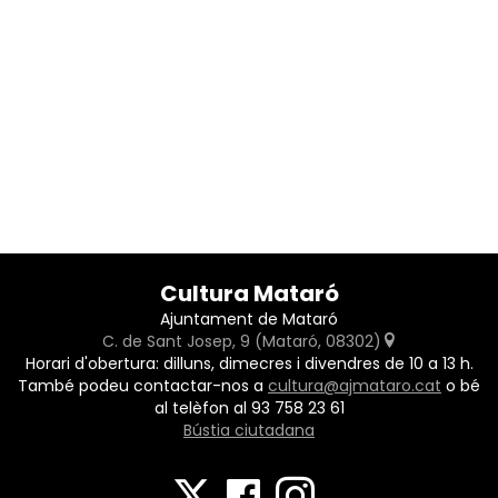
Cultura Mataró
Ajuntament de Mataró
C. de Sant Josep, 9 (Mataró, 08302)
Horari d'obertura: dilluns, dimecres i divendres de 10 a 13 h.
També podeu contactar-nos a
cultura@ajmataro.cat
o bé
al telèfon al 93 758 23 61
Bústia ciutadana