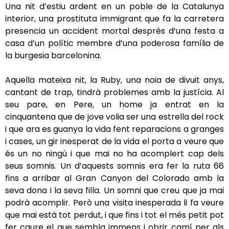
Una nit d’estiu ardent en un poble de la Catalunya
interior, una prostituta immigrant que fa la carretera
presencia un accident mortal després d’una festa a
casa d’un polític membre d’una poderosa família de
la burgesia barcelonina.
Aquella mateixa nit, la Ruby, una noia de divuit anys,
cantant de
trap
, tindrà problemes amb la justícia.
Al
seu pare, en Pere, un home ja entrat en la
cinquantena que de jove volia ser una estrella del rock
i que ara es guanya la vida fent reparacions a granges
i cases, un gir inesperat de la vida el porta a veure que
és un no ningú i que mai no ha acomplert cap dels
seus somnis. Un d’aquests somnis era fer la ruta 66
fins a arribar al Gran Canyon del Colorado amb la
seva dona i la seva filla. Un somni que creu que ja mai
podrà acomplir. Però una visita inesperada li fa veure
que mai està tot perdut, i que fins i tot el més petit pot
fer caure el que sembla immens i obrir camí per als