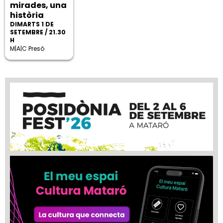
mirades, una
història
DIMARTS 1 DE
SETEMBRE / 21.30
H
M|A|C Presó