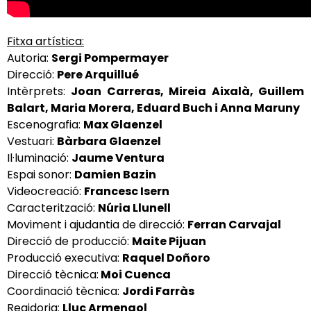
Fitxa artística:
Autoria:
Sergi Pompermayer
Direcció:
Pere Arquillué
Intèrprets:
Joan Carreras, Mireia Aixalà, Guillem
Balart, Maria Morera, Eduard Buch i Anna Maruny
Escenografia:
Max Glaenzel
Vestuari:
Bàrbara Glaenzel
Il·luminació:
Jaume Ventura
Espai sonor:
Damien Bazin
Videocreació:
Francesc Isern
Caracterització:
Núria Llunell
Moviment i ajudantia de direcció:
Ferran Carvajal
Direcció de producció:
Maite Pijuan
Producció executiva:
Raquel Doñoro
Direcció tècnica:
Moi Cuenca
Coordinació tècnica:
Jordi Farràs
Regidoria:
Lluc Armengol