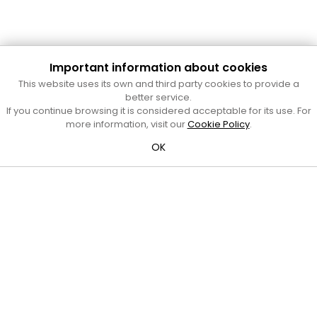
Important information about cookies
Cultura Mataró
This website uses its own and third party cookies to provide a
Ajuntament de Mataró
better service.
C. de Sant Josep, 9 (Mataró, 08302)
If you continue browsing it is considered acceptable for its use. For
Horari d'obertura: dilluns, dimecres i divendres de 10 a 13 h.
more information, visit our
Cookie Policy
.
També podeu contactar-nos a
cultura@ajmataro.cat
o bé
OK
al telèfon al 93 758 23 61
Bústia ciutadana
Crèdits i nota legal
Amb el suport