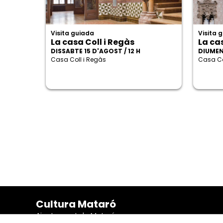
Visita guiada
Visita 
La casa Coll i Regàs
La ca
DISSABTE 15 D'AGOST / 12 H
DIUMEN
Casa Coll i Regàs
Casa Co
Cultura Mataró
Ajuntament de Mataró