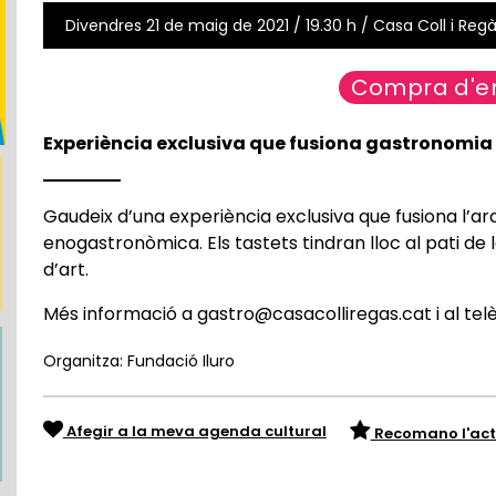
Divendres 21 de maig de 2021 / 19.30 h / Casa Coll i Reg
Compra d'e
Experiència exclusiva que fusiona gastronomia
Gaudeix d’una experiència exclusiva que fusiona l’a
enogastronòmica. Els tastets tindran lloc al pati de
d’art.
Més informació a gastro@casacolliregas.cat i al tel
Organitza: Fundació Iluro
Afegir a la meva agenda cultural
Recomano l'act