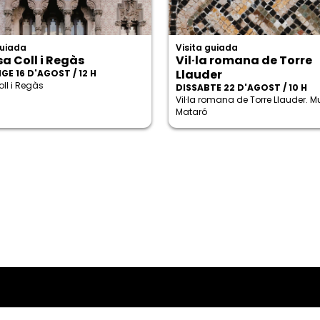
guiada
Visita guiada
sa Coll i Regàs
Vil·la romana de Torre
Llauder
GE 16 D'AGOST / 12 H
ll i Regàs
DISSABTE 22 D'AGOST / 10 H
Vil·la romana de Torre Llauder. 
Mataró