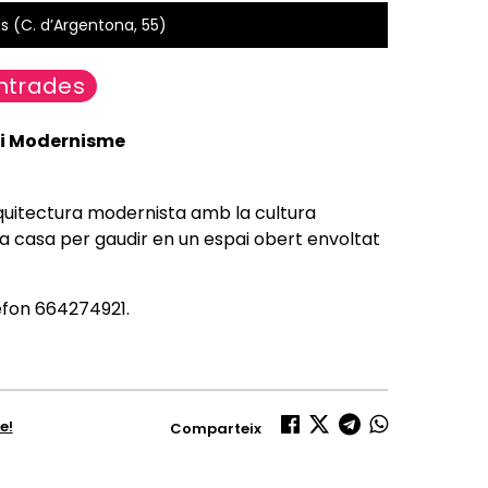
às (C. d’Argentona, 55)
ntrades
 i Modernisme
rquitectura modernista amb la cultura
 la casa per gaudir en un espai obert envoltat
èfon 664274921.
e!
Comparteix