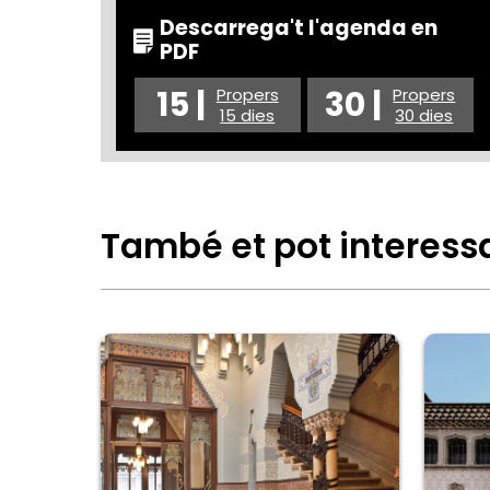
Descarrega't l'agenda en
PDF
15 |
30 |
Propers
Propers
15 dies
30 dies
També et pot interess