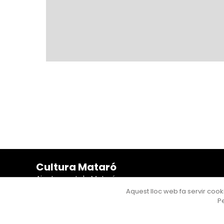
Cultura Mataró
Ajuntament de Mataró
C. de Sant Josep, 9 (Mataró, 08302)
Aquest lloc web fa servir cooki
Horari d'obertura: dilluns, dimecres i divendres de 10 a
Pe
13 h. També podeu contactar-nos a
cultura@ajmataro.cat
o bé al telèfon al 93 758 23 61