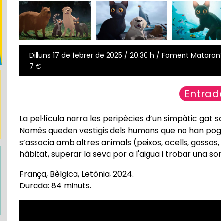
Dilluns 17 de febrer de 2025 / 20.30 h / Foment Mataroní 
7 €
Entrad
La pel·lícula narra les peripècies d’un simpàtic gat
Només queden vestigis dels humans que no han pogut
s’associa amb altres animals (peixos, ocells, gossos
hàbitat, superar la seva por a l'aigua i trobar una sort
França, Bèlgica, Letònia, 2024.
Durada: 84 minuts.