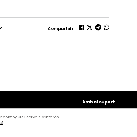
e!
Comparteix
Amb el suport
 continguts i serveis d’interès.
uí
.