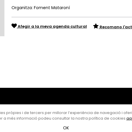
Organitza: Foment Mataroní
Afegir a la meva agenda cultural
Recomano l'act
es pròpies i de tercers per millorar l’experiència de navegació i oferir
r a més informació podeu consultar la nostra política de cookies
aq
OK