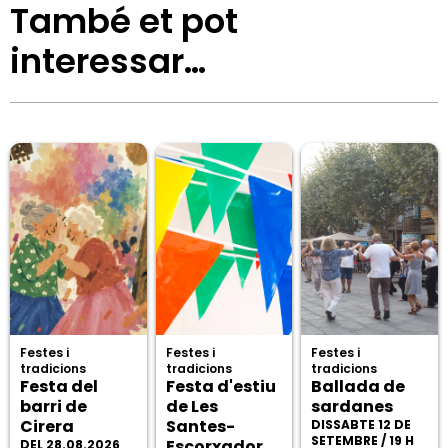
També et pot
interessar…
Festes i
Festes i
Festes i
tradicions
tradicions
tradicions
Festa del
Festa d'estiu
Ballada de
barri de
de Les
sardanes
Cirera
Santes-
DISSABTE 12 DE
SETEMBRE / 19 H
Escorxador
DEL 28.08.2026