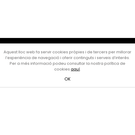
Cultura Mataró
Aquest lloc web fa servir cookies pròpies i de tercers per millorar
Ajuntament de Mataró
l’experiència de navegació i oferir continguts i serveis d’interès.
C. de Sant Josep, 9 (Mataró, 08302)
Per a més informació podeu consultar la nostra política de
Horari d'obertura: dilluns, dimecres i divendres de 10 a 13 h.
cookies
aquí
.
També podeu contactar-nos a
cultura@ajmataro.cat
o bé
OK
al telèfon al 93 758 23 61
Bústia ciutadana
Crèdits i nota legal
Amb el suport