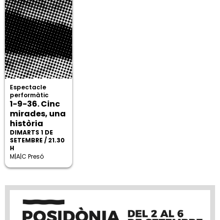
Espectacle
performàtic
1-9-36. Cinc
mirades, una
història
DIMARTS 1 DE
SETEMBRE / 21.30
H
M|A|C Presó