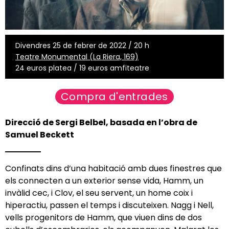
Divendres 25 de febrer de 2022 / 20 h
Teatre Monumental (La Riera, 169)
24 euros platea / 19 euros amfiteatre
Compra d'entrades
Direcció de Sergi Belbel, basada en l’obra de
Samuel Beckett
Confinats dins d’una habitació amb dues finestres que
els connecten a un exterior sense vida, Hamm, un
invàlid cec, i Clov, el seu servent, un home coix i
hiperactiu, passen el temps i discuteixen. Nagg i Nell,
vells progenitors de Hamm, que viuen dins de dos