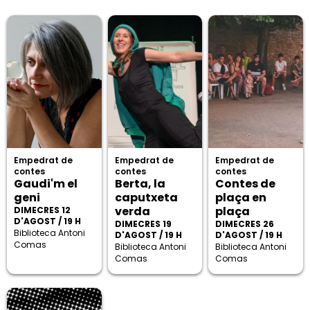
Empedrat de
Empedrat de
Empedrat de
contes
contes
contes
Gaudi'm el
Berta, la
Contes de
geni
caputxeta
plaça en
verda
plaça
DIMECRES 12
D'AGOST / 19 H
DIMECRES 19
DIMECRES 26
Biblioteca Antoni
D'AGOST / 19 H
D'AGOST / 19 H
Comas
Biblioteca Antoni
Biblioteca Antoni
Comas
Comas