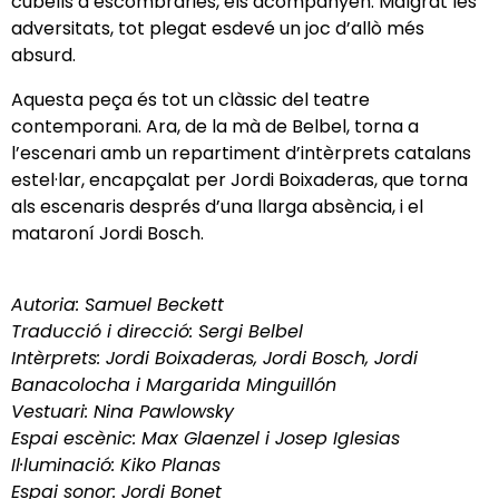
cubells d’escombraries, els acompanyen. Malgrat les
adversitats, tot plegat esdevé un joc d’allò més
absurd.
Aquesta peça és tot un clàssic del teatre
contemporani. Ara, de la mà de Belbel, torna a
l’escenari amb un repartiment d’intèrprets catalans
estel·lar, encapçalat per Jordi Boixaderas, que torna
als escenaris després d’una llarga absència, i el
mataroní Jordi Bosch.
Autoria: Samuel Beckett
Traducció i direcció: Sergi Belbel
Intèrprets: Jordi Boixaderas, Jordi Bosch, Jordi
Banacolocha i Margarida Minguillón
Vestuari: Nina Pawlowsky
Espai escènic: Max Glaenzel i Josep Iglesias
Il·luminació: Kiko Planas
Espai sonor: Jordi Bonet