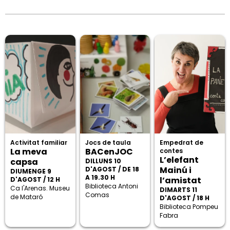
Activitat familiar
Jocs de taula
Empedrat de
La meva
BACenJOC
contes
L’elefant
capsa
DILLUNS 10
Mainú i
D'AGOST / DE 18
DIUMENGE 9
A 19.30 H
l’amistat
D'AGOST / 12 H
Biblioteca Antoni
Ca l'Arenas. Museu
DIMARTS 11
Comas
de Mataró
D'AGOST / 18 H
Biblioteca Pompeu
Fabra